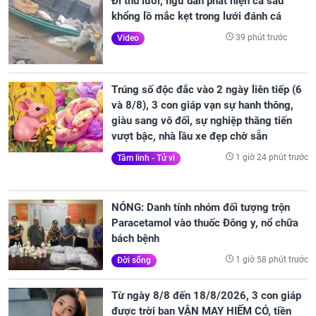
Đi thu lưới, ngư dân phát hiện cá sấu
khổng lồ mắc kẹt trong lưới đánh cá
39 phút trước
Video
Trúng số độc đắc vào 2 ngày liên tiếp (6
và 8/8), 3 con giáp vạn sự hanh thông,
giàu sang vô đối, sự nghiệp thăng tiến
vượt bậc, nhà lầu xe đẹp chờ sẵn
1 giờ 24 phút trước
Tâm linh - Tử vi
NÓNG: Danh tính nhóm đối tượng trộn
Paracetamol vào thuốc Đông y, nổ chữa
bách bệnh
1 giờ 58 phút trước
Đời sống
Từ ngày 8/8 đến 18/8/2026, 3 con giáp
được trời ban VẬN MAY HIẾM CÓ, tiền