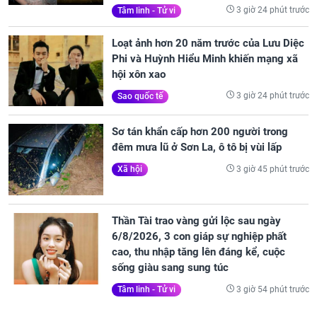
3 giờ 24 phút trước
Tâm linh - Tử vi
Loạt ảnh hơn 20 năm trước của Lưu Diệc
Phi và Huỳnh Hiểu Minh khiến mạng xã
hội xôn xao
3 giờ 24 phút trước
Sao quốc tế
Sơ tán khẩn cấp hơn 200 người trong
đêm mưa lũ ở Sơn La, ô tô bị vùi lấp
3 giờ 45 phút trước
Xã hội
Thần Tài trao vàng gửi lộc sau ngày
6/8/2026, 3 con giáp sự nghiệp phất
cao, thu nhập tăng lên đáng kể, cuộc
sống giàu sang sung túc
3 giờ 54 phút trước
Tâm linh - Tử vi