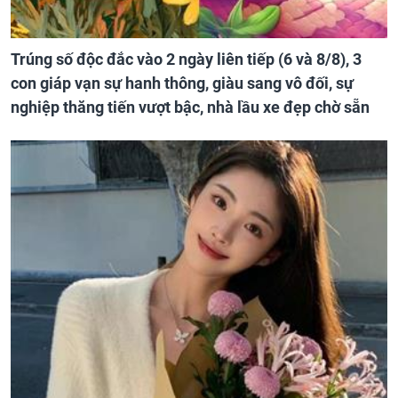
Trúng số độc đắc vào 2 ngày liên tiếp (6 và 8/8), 3
con giáp vạn sự hanh thông, giàu sang vô đối, sự
nghiệp thăng tiến vượt bậc, nhà lầu xe đẹp chờ sẵn