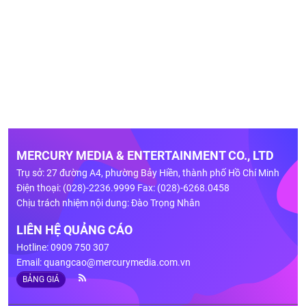
MERCURY MEDIA & ENTERTAINMENT CO., LTD
Trụ sở: 27 đường A4, phường Bảy Hiền, thành phố Hồ Chí Minh
Điện thoại: (028)-2236.9999 Fax: (028)-6268.0458
Chịu trách nhiệm nội dung: Đào Trọng Nhân
LIÊN HỆ QUẢNG CÁO
Hotline: 0909 750 307
Email:
quangcao@mercurymedia.com.vn
BẢNG GIÁ