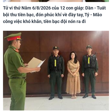
Tử vi thứ Năm 6/8/2026 của 12 con giáp: Dần - Tuất
bội thu tiền bạc, đón phúc khí về đầy tay, Tý - Mão
công việc khó khăn, tiền bạc đội nón ra đi