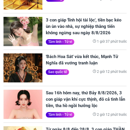
3 con giáp 'lĩnh hội tài lộc', tiền bạc kéo
ùn ùn vào nhà, sự nghiệp thăng tiến
không ngừng sau ngày 8/8/2026
1 giờ 37 phút trước
Tâm linh - Tử vi
'Bách Hoa Sát' vừa kết thúc, Mạnh Tử
Nghĩa đã vướng tranh luận
2 giờ 12 phút trước
Sao quốc tế
Sau 16h hôm nay, thứ Bảy 8/8/2026, 3
con giáp vận khí cực thịnh, đỏ cả tình lẫn
tiền, tha hồ ngồi hưởng lộc
2 giờ 12 phút trước
Tâm linh - Tử vi
Từ ngày 8/8 đến 28/8, 3 con giáp THẦN