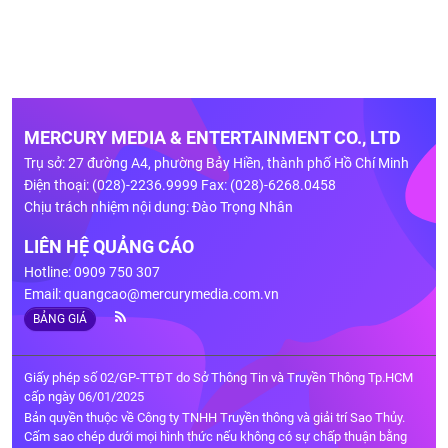
MERCURY MEDIA & ENTERTAINMENT CO., LTD
Trụ sở: 27 đường A4, phường Bảy Hiền, thành phố Hồ Chí Minh
Điện thoại: (028)-2236.9999 Fax: (028)-6268.0458
Chịu trách nhiệm nội dung: Đào Trọng Nhân
LIÊN HỆ QUẢNG CÁO
Hotline: 0909 750 307
Email:
quangcao@mercurymedia.com.vn
BẢNG GIÁ
Giấy phép số 02/GP-TTĐT do Sở Thông Tin và Truyền Thông Tp.HCM
cấp ngày 06/01/2025
Bản quyền thuộc về Công ty TNHH Truyền thông và giải trí Sao Thủy.
Cấm sao chép dưới mọi hình thức nếu không có sự chấp thuận bằng