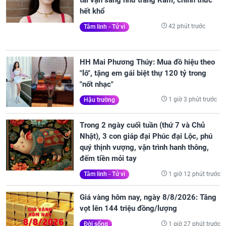
hết khổ
42 phút trước
Tâm linh - Tử vi
HH Mai Phương Thúy: Mua đồ hiệu theo
"lô", tặng em gái biệt thự 120 tỷ trong
"nốt nhạc"
1 giờ 3 phút trước
Hậu trường
Trong 2 ngày cuối tuần (thứ 7 và Chủ
Nhật), 3 con giáp đại Phúc đại Lộc, phú
quý thịnh vượng, vận trình hanh thông,
đếm tiền mỏi tay
1 giờ 12 phút trước
Tâm linh - Tử vi
Giá vàng hôm nay, ngày 8/8/2026: Tăng
vọt lên 144 triệu đồng/lượng
1 giờ 27 phút trước
Đời sống