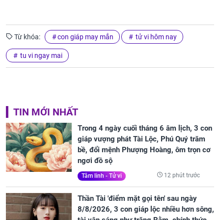
Từ khóa:
con giáp may mắn
tử vi hôm nay
tu vi ngay mai
TIN MỚI NHẤT
Trong 4 ngày cuối tháng 6 âm lịch, 3 con
giáp vượng phát Tài Lộc, Phú Quý trăm
bề, đổi mệnh Phượng Hoàng, ôm trọn cơ
ngơi đồ sộ
12 phút trước
Tâm linh - Tử vi
Thần Tài 'điểm mặt gọi tên' sau ngày
8/8/2026, 3 con giáp lộc nhiều hơn sông,
tài vận sáng như trăng Rằm, chính thức