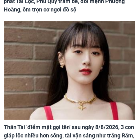
phát Tài Lộc, Phú Quý trăm bề, đổi mệnh Phượng
Hoàng, ôm trọn cơ ngơi đồ sộ
Thần Tài 'điểm mặt gọi tên' sau ngày 8/8/2026, 3 con
giáp lộc nhiều hơn sông, tài vận sáng như trăng Rằm,