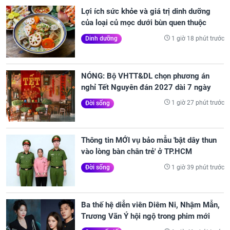
Lợi ích sức khỏe và giá trị dinh dưỡng
của loại củ mọc dưới bùn quen thuộc
1 giờ 18 phút trước
Dinh dưỡng
NÓNG: Bộ VHTT&DL chọn phương án
nghỉ Tết Nguyên đán 2027 dài 7 ngày
1 giờ 27 phút trước
Đời sống
Thông tin MỚI vụ bảo mẫu 'bật dây thun
vào lòng bàn chân trẻ' ở TP.HCM
1 giờ 39 phút trước
Đời sống
Ba thế hệ diễn viên Diêm Ni, Nhậm Mẫn,
Trương Vãn Ý hội ngộ trong phim mới