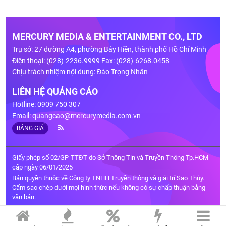
MERCURY MEDIA & ENTERTAINMENT CO., LTD
Trụ sở: 27 đường A4, phường Bảy Hiền, thành phố Hồ Chí Minh
Điện thoại: (028)-2236.9999 Fax: (028)-6268.0458
Chịu trách nhiệm nội dung: Đào Trọng Nhân
LIÊN HỆ QUẢNG CÁO
Hotline: 0909 750 307
Email:
quangcao@mercurymedia.com.vn
BẢNG GIÁ
Giấy phép số 02/GP-TTĐT do Sở Thông Tin và Truyền Thông Tp.HCM
cấp ngày 06/01/2025
Bản quyền thuộc về Công ty TNHH Truyền thông và giải trí Sao Thủy.
Cấm sao chép dưới mọi hình thức nếu không có sự chấp thuận bằng
văn bản.