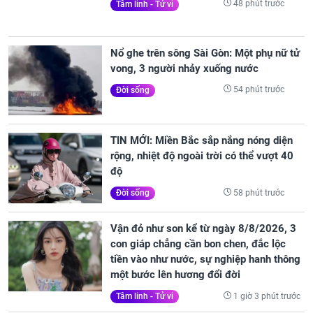
48 phút trước
Tâm linh - Tử vi
Nổ ghe trên sông Sài Gòn: Một phụ nữ tử
vong, 3 người nhảy xuống nước
54 phút trước
Đời sống
TIN MỚI: Miền Bắc sắp nắng nóng diện
rộng, nhiệt độ ngoài trời có thể vượt 40
độ
58 phút trước
Đời sống
Vận đỏ như son kể từ ngày 8/8/2026, 3
con giáp chẳng cần bon chen, đắc lộc
tiền vào như nước, sự nghiệp hanh thông
một bước lên hương đổi đời
1 giờ 3 phút trước
Tâm linh - Tử vi