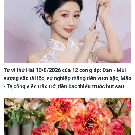
Tử vi thứ Hai 10/8/2026 của 12 con giáp: Dần - Mùi
vượng sắc tài lộc, sự nghiệp thăng tiến vượt bậc, Mão
- Tỵ công việc trắc trở, tiền bạc thiếu trước hụt sau