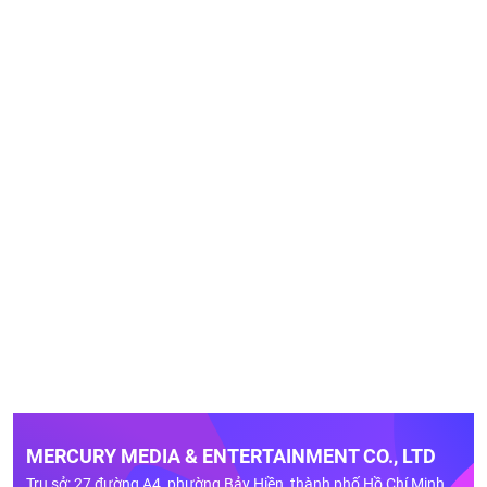
MERCURY MEDIA & ENTERTAINMENT CO., LTD
Trụ sở: 27 đường A4, phường Bảy Hiền, thành phố Hồ Chí Minh