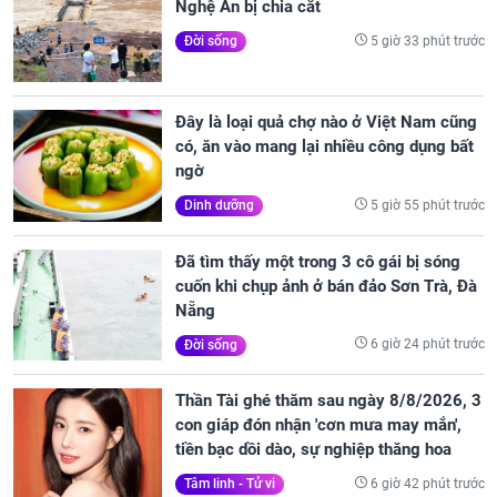
Nghệ An bị chia cắt
5 giờ 33 phút trước
Đời sống
Đây là loại quả chợ nào ở Việt Nam cũng
có, ăn vào mang lại nhiều công dụng bất
ngờ
5 giờ 55 phút trước
Dinh dưỡng
Đã tìm thấy một trong 3 cô gái bị sóng
cuốn khi chụp ảnh ở bán đảo Sơn Trà, Đà
Nẵng
6 giờ 24 phút trước
Đời sống
Thần Tài ghé thăm sau ngày 8/8/2026, 3
con giáp đón nhận 'cơn mưa may mắn',
tiền bạc dồi dào, sự nghiệp thăng hoa
6 giờ 42 phút trước
Tâm linh - Tử vi