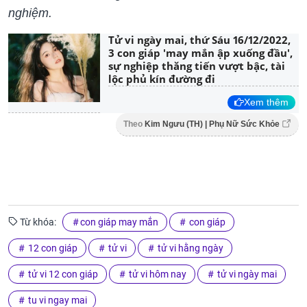
nghiệm.
Tử vi ngày mai, thứ Sáu 16/12/2022,
3 con giáp 'may mắn ập xuống đầu',
sự nghiệp thăng tiến vượt bậc, tài
lộc phủ kín đường đi
Xem thêm
Theo
Kim Ngưu (TH) | Phụ Nữ Sức Khỏe
Từ khóa:
con giáp may mắn
con giáp
12 con giáp
tử vi
tử vi hằng ngày
tử vi 12 con giáp
tử vi hôm nay
tử vi ngày mai
tu vi ngay mai