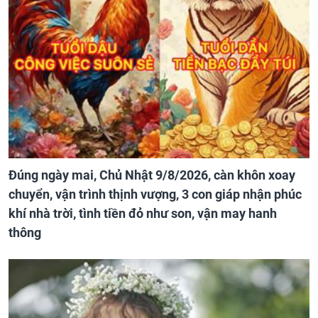
Đúng ngày mai, Chủ Nhật 9/8/2026, càn khôn xoay
chuyển, vận trình thịnh vượng, 3 con giáp nhận phúc
khí nhà trời, tình tiền đỏ như son, vận may hanh
thông