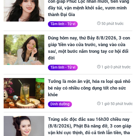
con giáp Phúc Lộc nhân mười, tiền vàng
đầy túi, vận mệnh khởi sắc, vươn mình
thành Đại Gia
50 phút trước
Tâm linh - Tử vi
Đúng hôm nay, thứ Bảy 8/8/2026, 3 con
giáp 'tiền vào cửa trước, vàng vào cửa
sau', một bước nắm trong tay cơ hội đổi
đời
1 giờ 0 phút trước
Tâm linh - Tử vi
Tưởng là món ăn vặt, hóa ra loại quả nhỏ
bé này có nhiều công dụng tốt cho sức
khỏe
1 giờ 50 phút trước
Dinh dưỡng
Trúng sốc độc đắc sau 16h30 chiều nay
(8/8/2026), Phật Bà nâng đỡ, 3 con giáp
vận khí cực thịnh, đỏ cả tình lẫn tiền, tha