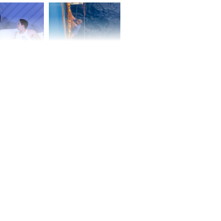
ấm no, tình
n mãn
n vợ giấu
Ngư dân mất tích đã
ừng có chồng,
được tìm thấy còn
ly hôn nhưng
sống sau 26 ngày lênh
khi nghe mẹ
đênh trên biển Thái
g câu này
Bình Dương
iệt lên tiếng
ồn thay tim,
hứng minh sức