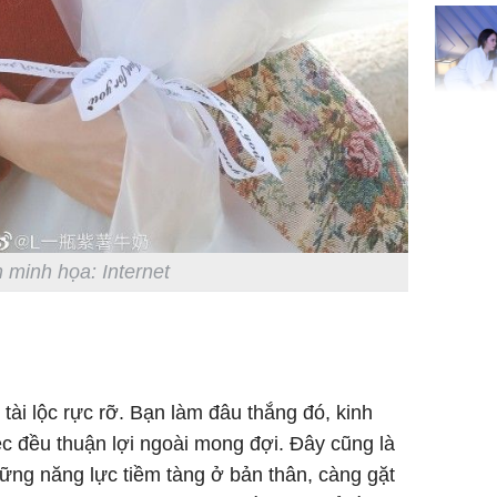
đón lộc 
tiền viê
Phát hiệ
chuyện t
tôi đòi 
sững sờ 
tôi buôn
 minh họa: Internet
Lý Liên K
sau tin đ
cởi áo c
tài lộc rực rỡ. Bạn làm đâu thắng đó, kinh
khỏe
ệc đều thuận lợi ngoài mong đợi. Đây cũng là
ững năng lực tiềm tàng ở bản thân, càng gặt