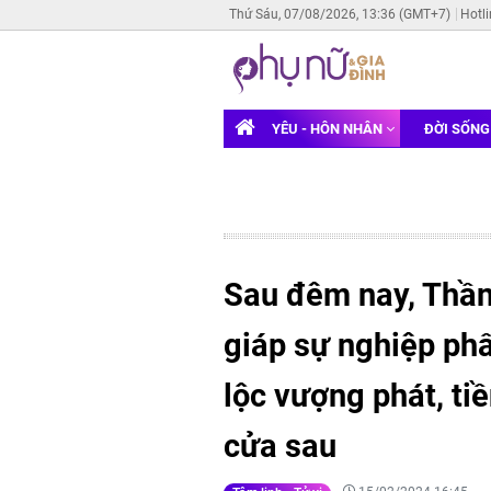
Thứ Sáu, 07/08/2026, 13:36 (GMT+7)
Hotl
YÊU - HÔN NHÂN
ĐỜI SỐN
Sau đêm nay, Thần T
giáp sự nghiệp phất
lộc vượng phát, ti
cửa sau