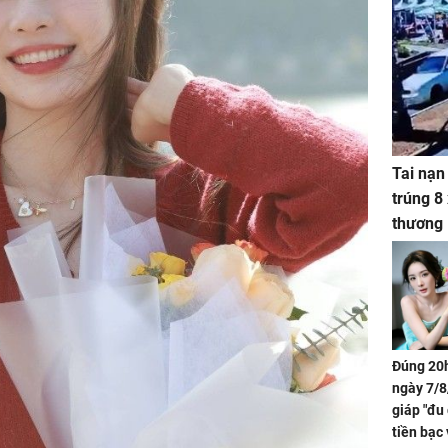
Tai nạn
trúng 8
thương
Đúng 20h
ngày 7/8
giáp "đu
tiền bạc 