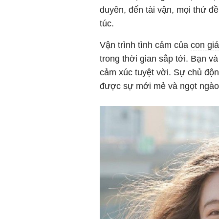
duyên, đến tài vận, mọi thứ đề
túc.
Vận trình tình cảm của
con gi
trong thời gian sắp tới. Bạn 
cảm xúc tuyệt vời. Sự chủ độ
được sự mới mẻ và ngọt ngào