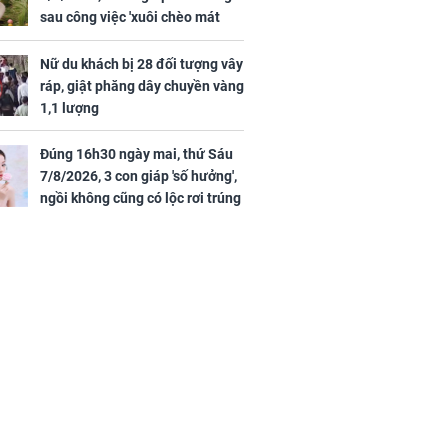
sau công việc 'xuôi chèo mát
mái', tiền tài 'thu về như nước',
tình duyên viên mãn
Nữ du khách bị 28 đối tượng vây
ráp, giật phăng dây chuyền vàng
1,1 lượng
Đúng 16h30 ngày mai, thứ Sáu
7/8/2026, 3 con giáp 'số hưởng',
ngồi không cũng có lộc rơi trúng
đầu, vừa tránh được họa vừa có
tiền vàng