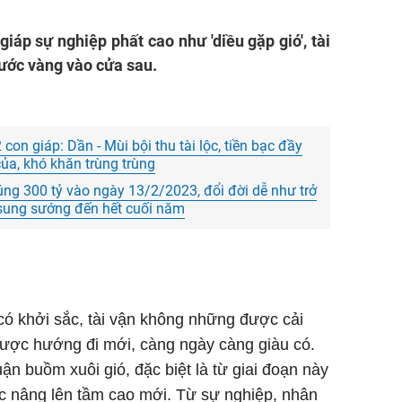
 giáp sự nghiệp phất cao như 'diều gặp gió', tài
rước vàng vào cửa sau.
con giáp: Dần - Mùi bội thu tài lộc, tiền bạc đầy
của, khó khăn trùng trùng
úng 300 tỷ vào ngày 13/2/2023, đổi đời dễ như trở
 sung sướng đến hết cuối năm
có khởi sắc, tài vận không những được cải
được hướng đi mới, càng ngày càng giàu có.
ận buồm xuôi gió, đặc biệt là từ giai đoạn này
ợc nâng lên tầm cao mới. Từ sự nghiệp, nhân