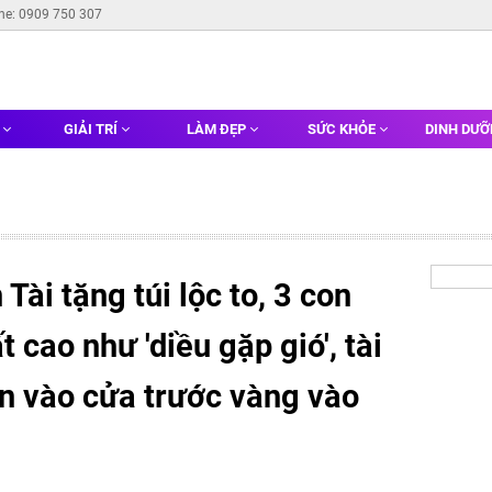
ine: 0909 750 307
G
GIẢI TRÍ
LÀM ĐẸP
SỨC KHỎE
DINH DƯ
ài tặng túi lộc to, 3 con
 cao như 'diều gặp gió', tài
ền vào cửa trước vàng vào