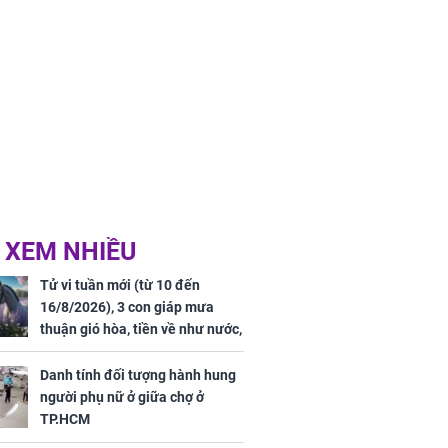
 XEM NHIỀU
Tử vi tuần mới (từ 10 đến
16/8/2026), 3 con giáp mưa
thuận gió hòa, tiền về như nước,
bạc vàng dư dả, Phú Quý Vinh
Hoa, vận trình khai sáng
Danh tính đối tượng hành hung
người phụ nữ ở giữa chợ ở
TP.HCM