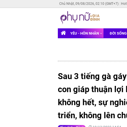
Chủ Nhật, 09/08/2026, 02:10 (GMT+7)
Hot
YÊU - HÔN NHÂN
ĐỜI SỐN
Sau 3 tiếng gà gá
con giáp thuận lợi 
không hết, sự nghi
triển, không lên c