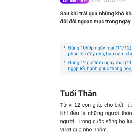
10/12/2022 14:54
Tâm linh - Tử vi
Sau khi trải qua những khó kh
đổi đời ngoạn mục trong ngày 
Đúng 10h9p ngày mai (11/12), 3
phúc lộc đầy nhà, bao năm ch
Đúng 12 giờ trưa ngày mai (11
ngập lối, hạnh phúc thăng hoa
Tuổi Thân
Tử vi 12
con giáp
cho biết, l
Khỉ đều là những người thô
người. Trong cuộc sống họ lu
vượt qua nhẹ nhõm.