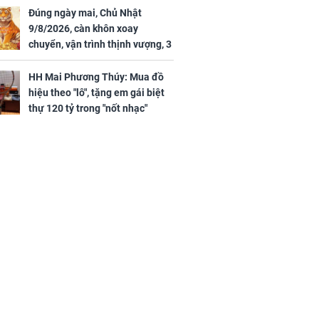
Đúng ngày mai, Chủ Nhật
9/8/2026, càn khôn xoay
chuyển, vận trình thịnh vượng, 3
con giáp nhận phúc khí nhà trời,
tình tiền đỏ như son, vận may
HH Mai Phương Thúy: Mua đồ
hanh thông
hiệu theo "lô", tặng em gái biệt
thự 120 tỷ trong "nốt nhạc"