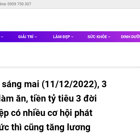
line: 0909 750 307
G
GIẢI TRÍ
LÀM ĐẸP
SỨC KHỎE
DINH DƯ
y sáng mai (11/12/2022), 3
làm ăn, tiền tỷ tiêu 3 đời
ệp có nhiều cơ hội phát
hức thì cũng tăng lương