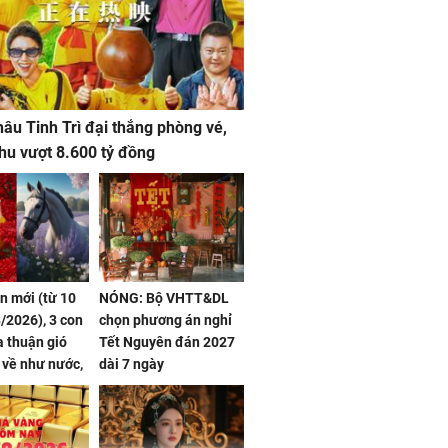
âu Tinh Trì đại thắng phòng vé,
hu vượt 8.600 tỷ đồng
ần mới (từ 10
NÓNG: Bộ VHTT&DL
/2026), 3 con
chọn phương án nghỉ
 thuận gió
Tết Nguyên đán 2027
n về như nước,
dài 7 ngày
 dư dả, Phú
 Hoa, vận
ai sáng