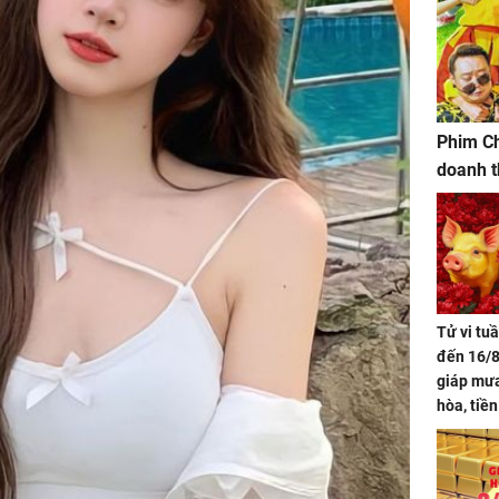
Phim Ch
doanh t
Tử vi tu
đến 16/8
giáp mưa
hòa, tiề
bạc vàng
Quý Vinh
trình kh