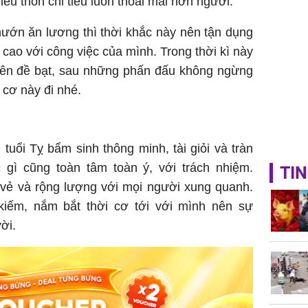
iếu thốn chi tiêu luôn thoải mái hơn người.
ướn ăn lương thì thời khắc này nên tận dụng
 cao với công việc của mình. Trong thời kì này
rên đề bạt, sau những phấn đấu không ngừng
 cơ này đi nhé.
 tuổi Tỵ bẩm sinh thông minh, tài giỏi và tràn
c gì cũng toàn tâm toàn ý, với trách nhiệm.
TIN
 vẻ và rộng lượng với mọi người xung quanh.
kiếm, nắm bắt thời cơ tới với mình nên sự
ời.