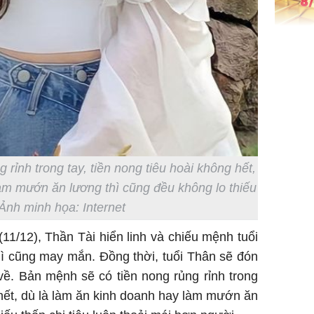
Giá vàng
ngày 8/8
vọt lên 1
đồng/lư
rỉnh trong tay, tiền nong tiêu hoài không hết,
àm mướn ăn lương thì cũng đều không lo thiếu
Trong 4 
 Ảnh minh họa: Internet
tháng 6 
giáp vượ
(11/12), Thần Tài hiển linh và chiếu mệnh tuổi
Lộc, Phú
gì cũng may mắn. Đồng thời, tuổi Thân sẽ đón
đổi mện
về. Bản mệnh sẽ có tiền nong rủng rỉnh trong
Hoàng, ô
g hết, dù là làm ăn kinh doanh hay làm mướn ăn
ngơi đồ 