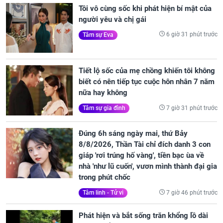
Tôi vô cùng sốc khi phát hiện bí mật của
người yêu và chị gái
6 giờ 31 phút trước
Tâm sự Eva
Tiết lộ sốc của mẹ chồng khiến tôi không
biết có nên tiếp tục cuộc hôn nhân 7 năm
nữa hay không
7 giờ 31 phút trước
Tâm sự gia đình
Đúng 6h sáng ngày mai, thứ Bảy
8/8/2026, Thần Tài chỉ đích danh 3 con
giáp 'rơi trúng hố vàng', tiền bạc ùa về
nhà 'như lũ cuốn', vươn mình thành đại gia
trong phút chốc
7 giờ 46 phút trước
Tâm linh - Tử vi
Phát hiện và bắt sống trăn khổng lồ dài