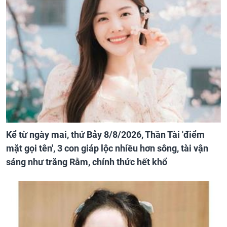
Kể từ ngày mai, thứ Bảy 8/8/2026, Thần Tài 'điểm
mặt gọi tên', 3 con giáp lộc nhiều hơn sông, tài vận
sáng như trăng Rằm, chính thức hết khổ