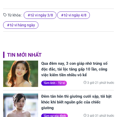
Từ khóa:
tử vi ngày 3/8
tử vi ngày 4/8
tử vi hàng ngày
TIN MỚI NHẤT
Qua đêm nay, 3 con giáp nhờ trúng số
độc đắc, tài lộc tăng gấp 10 lần, công
việc kiếm tiền nhiều vô kể
3 giờ 21 phút trước
Tâm linh - Tử vi
Đêm tân hôn thì giường cưới sập, tôi bật
khóc khi biết nguồn gốc của chiếc
giường
3 giờ 31 phút trước
Tâm sự gia đình