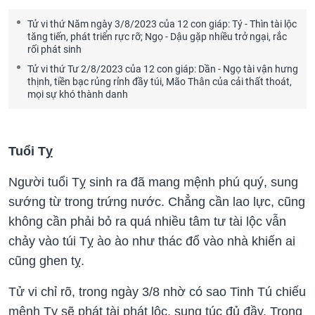
Tử vi thứ Năm ngày 3/8/2023 của 12 con giáp: Tý - Thìn tài lộc
tăng tiến, phát triển rực rỡ; Ngọ - Dậu gặp nhiều trở ngại, rắc
rối phát sinh
Tử vi thứ Tư 2/8/2023 của 12 con giáp: Dần - Ngọ tài vận hưng
thịnh, tiền bạc rủng rỉnh đầy túi, Mão Thân của cải thất thoát,
mọi sự khó thành danh
Tuổi Tỵ
Người tuổi Tỵ sinh ra đã mang mệnh phú quý, sung
sướng từ trong trứng nước. Chẳng cần lao lực, cũng
không cần phải bỏ ra quá nhiều tâm tư tài lộc vẫn
chảy vào túi Tỵ ào ào như thác đổ vào nhà khiến ai
cũng ghen tỵ.
Tử vi chỉ rõ, trong ngày 3/8 nhờ có sao Tinh Tú chiếu
mệnh Tỵ sẽ phát tài phát lộc, sung túc đủ đầy. Trong