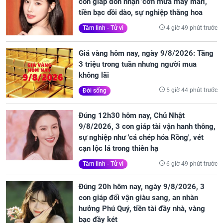
con giáp đón nhận 'cơn mưa may mắn',
tiền bạc dồi dào, sự nghiệp thăng hoa
4 giờ 49 phút trước
Tâm linh - Tử vi
Giá vàng hôm nay, ngày 9/8/2026: Tăng
3 triệu trong tuần nhưng người mua
không lãi
5 giờ 44 phút trước
Đời sống
Đúng 12h30 hôm nay, Chủ Nhật
9/8/2026, 3 con giáp tài vận hanh thông,
sự nghiệp như 'cá chép hóa Rồng', vét
cạn lộc lá trong thiên hạ
6 giờ 49 phút trước
Tâm linh - Tử vi
Đúng 20h hôm nay, ngày 9/8/2026, 3
con giáp đổi vận giàu sang, an nhàn
hưởng Phú Quý, tiền tài đầy nhà, vàng
bạc đầy két