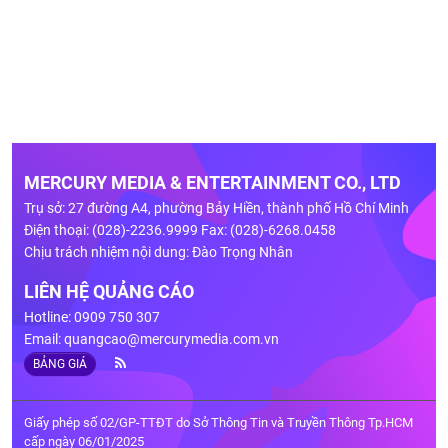
MERCURY MEDIA & ENTERTAINMENT CO., LTD
Trụ sở: 27 đường A4, phường Bảy Hiền, thành phố Hồ Chí Minh
Điện thoại: (028)-2236.9999 Fax: (028)-6268.0458
Chịu trách nhiệm nội dung: Đào Trọng Nhân
LIÊN HỆ QUẢNG CÁO
Hotline: 0909 750 307
Email:
quangcao@mercurymedia.com.vn
BẢNG GIÁ
Giấy phép số 02/GP-TTĐT do Sở Thông Tin và Truyền Thông Tp.HCM
cấp ngày 06/01/2025