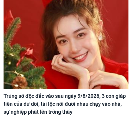
Trúng số độc đắc vào sau ngày 9/8/2026, 3 con giáp
tiền của dư dôi, tài lộc nối đuôi nhau chạy vào nhà,
sự nghiệp phất lên trông thấy