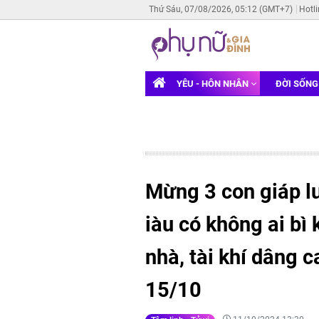
Thứ Sáu, 07/08/2026, 05:12 (GMT+7)
Hotl
YÊU - HÔN NHÂN
ĐỜI SỐN
Mừng 3 con giáp lu
iàu có không ai bì 
nhà, tài khí dâng c
15/10