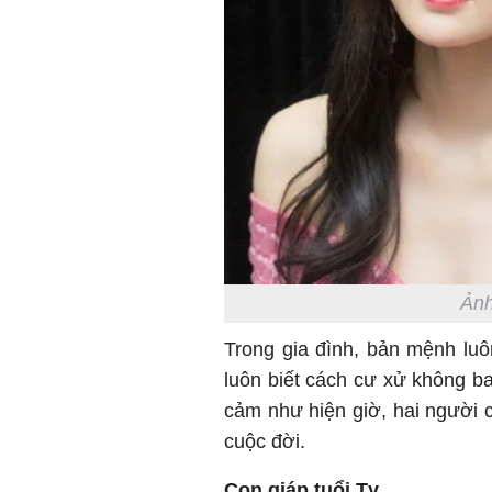
Ảnh
Trong gia đình, bản mệnh lu
luôn biết cách cư xử không ba
cảm như hiện giờ, hai người 
cuộc đời.
Con giáp tuổi Tỵ