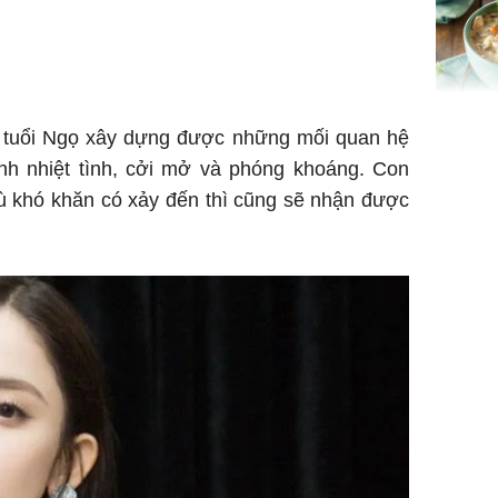
gom hết
nhà
Giá trị s
0, tuổi Ngọ xây dựng được những mối quan hệ
cách sử
ính nhiệt tình, cởi mở và phóng khoáng. Con
của loại
dù khó khăn có xảy đến thì cũng sẽ nhận được
Chân du
viên Hoa
ứng ngượ
nghèo