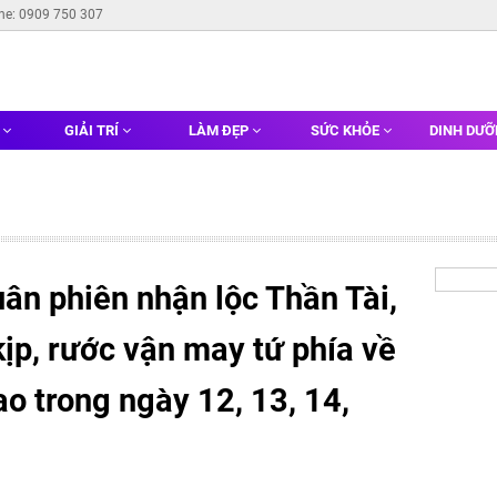
ine: 0909 750 307
G
GIẢI TRÍ
LÀM ĐẸP
SỨC KHỎE
DINH DƯ
ân phiên nhận lộc Thần Tài,
kịp, rước vận may tứ phía về
ao trong ngày 12, 13, 14,