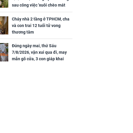
sau công việc 'xuôi chèo mát
mái', tiền tài 'thu về như nước',
tình duyên viên mãn
Cháy nhà 2 tầng ở TPHCM, cha
và con trai 12 tuổi tử vong
thương tâm
Đúng ngày mai, thứ Sáu
7/8/2026, vận xui qua đi, may
mắn gõ cửa, 3 con giáp khai
thông vận mệnh, tiền nhiều vô
kể, phước lộc đầy nhà, trúng số
độc đắc