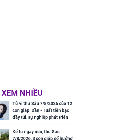
 XEM NHIỀU
Tử vi thứ Sáu 7/8/2026 của 12
con giáp: Dần - Tuất tiền bạc
đầy túi, sự nghiệp phát triển
hưng thịnh, Mão - Thân tài lộc
ảm đạm, mọi sự khó thành công
Kể từ ngày mai, thứ Sáu
mỹ mãn
7/8/2026, 3 con giáp 'số hưởng'