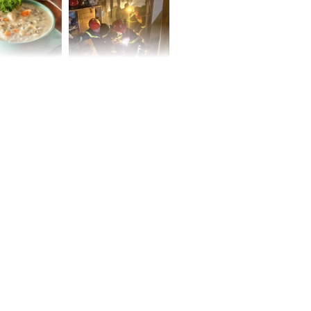
 may mắn về
ức khỏe và
Cháy nhà 2 tầng ở
 dụng đúng
TPHCM, cha và con
 hạt bình dân
trai 12 tuổi tử vong
thương tâm
ng nam diễn
 ngữ gây phản
c khi than