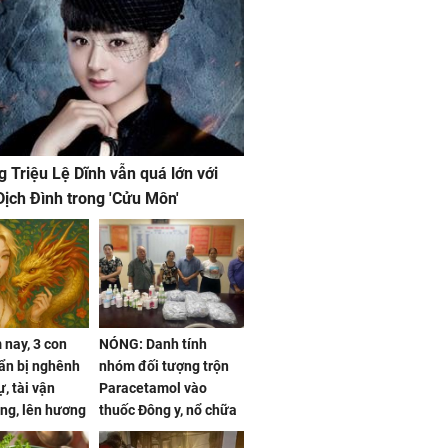
g Triệu Lệ Dĩnh vẫn quá lớn với
ịch Đình trong 'Cửu Môn'
nay, 3 con
NÓNG: Danh tính
ẩn bị nghênh
nhóm đối tượng trộn
, tài vận
Paracetamol vào
ng, lên hương
thuốc Đông y, nổ chữa
g hóa Phượng,
bách bệnh