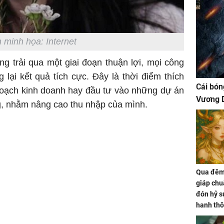
 minh họa: Internet
ang trải qua một giai đoạn thuận lợi, mọi công
lại kết quả tích cực. Đây là thời điểm thích
Cái bón
hoạch kinh doanh hay đầu tư vào những dự án
Vương D
, nhằm nâng cao thu nhập của mình.
Qua đêm 
giáp chu
đón hỷ sự
hanh thô
hóa Rồn