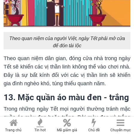
Theo quan niệm của người Việt, ngày Tết phải mở cửa
để đón tài lộc
Theo quan niệm dân gian, đóng cửa nhà trong ngày
Tết sẽ khiến các vị thần linh không thể vào chơi nhà.
Đây là sự bất kính đối với các vị thần linh sẽ khiến
gia đình nghèo khó, túng thiếu quanh năm.
13. Mặc quần áo màu đen - trắng
Trong những ngày Tết mọi người thường tránh mặc
quần áo màu đen hoặc trắng. Bởi màu đen và trắng
tượng trưng cho sự tang tóc, điều xui xẻo.
Trang chủ
Tin hot
Mã giảm giá
Chủ đề
Chuyên mục