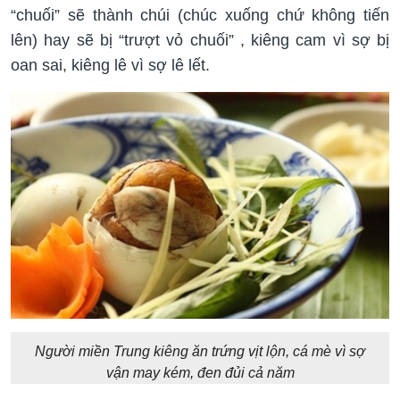
“chuối” sẽ thành chúi (chúc xuống chứ không tiến
lên) hay sẽ bị “trượt vỏ chuối” , kiêng cam vì sợ bị
oan sai, kiêng lê vì sợ lê lết.
Người miền Trung kiêng ăn trứng vịt lộn, cá mè vì sợ
vận may kém, đen đủi cả năm