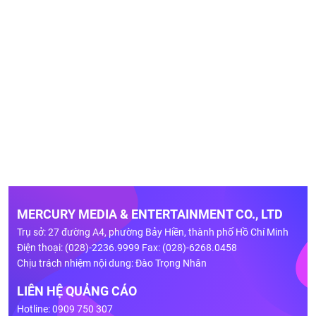
MERCURY MEDIA & ENTERTAINMENT CO., LTD
Trụ sở: 27 đường A4, phường Bảy Hiền, thành phố Hồ Chí Minh
Điện thoại: (028)-2236.9999 Fax: (028)-6268.0458
Chịu trách nhiệm nội dung: Đào Trọng Nhân
LIÊN HỆ QUẢNG CÁO
Hotline: 0909 750 307