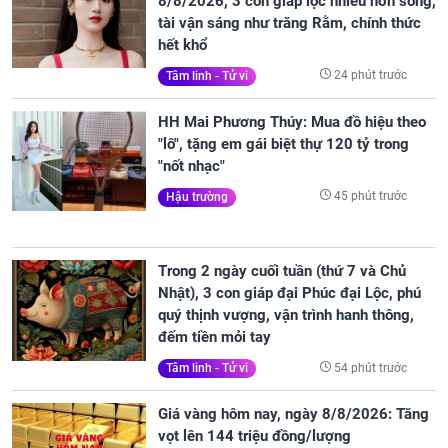
8/8/2026, 3 con giáp lộc nhiều hơn sông,
tài vận sáng như trăng Rằm, chính thức
hết khổ
24 phút trước
Tâm linh - Tử vi
HH Mai Phương Thúy: Mua đồ hiệu theo
"lô", tặng em gái biệt thự 120 tỷ trong
"nốt nhạc"
45 phút trước
Hậu trường
Trong 2 ngày cuối tuần (thứ 7 và Chủ
Nhật), 3 con giáp đại Phúc đại Lộc, phú
quý thịnh vượng, vận trình hanh thông,
đếm tiền mỏi tay
54 phút trước
Tâm linh - Tử vi
Giá vàng hôm nay, ngày 8/8/2026: Tăng
vọt lên 144 triệu đồng/lượng