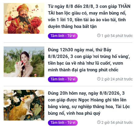
Từ ngày 8/8 đến 28/8, 3 con giáp THẦN
TÀI ban lộc giàu có, may mắn bùng nổ,
vốn 1 lời 10, tiền tài ào ào vào túi, tình
duyên thăng hoa bất tận
1 giờ 54 phút trước
Tâm linh - Tử vi
Đúng 12h30 ngày mai, thứ Bảy
8/8/2026, 3 con giáp 'rơi trúng hố vàng',
tiền bạc ùa về nhà 'như lũ cuốn', vươn
mình thành đại gia trong phút chốc
2 giờ 24 phút trước
Tâm linh - Tử vi
Đúng 20h hôm nay, ngày 8/8/2026, 3
con giáp được Ngọc Hoàng ghi tên lên
bảng vàng, sự nghiệp thăng hoa, Tài Lộc
bùng nổ, vinh hoa phú quý
2 giờ 54 phút trước
Tâm linh - Tử vi