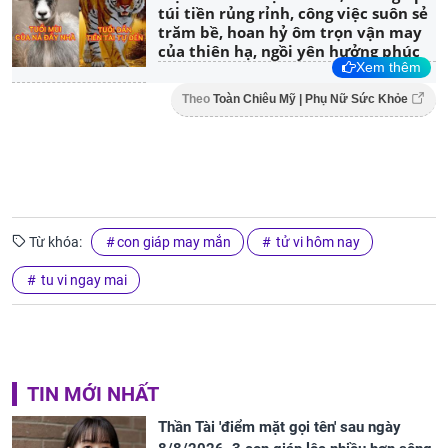
túi tiền rủng rỉnh, công việc suôn sẻ
trăm bề, hoan hỷ ôm trọn vận may
của thiên hạ, ngồi yên hưởng phúc
Xem thêm
Theo
Toàn Chiêu Mỹ | Phụ Nữ Sức Khỏe
Từ khóa:
con giáp may mắn
tử vi hôm nay
tu vi ngay mai
TIN MỚI NHẤT
Thần Tài 'điểm mặt gọi tên' sau ngày