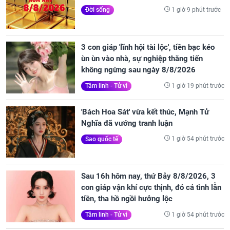
1 giờ 9 phút trước
Đời sống
3 con giáp 'lĩnh hội tài lộc', tiền bạc kéo
ùn ùn vào nhà, sự nghiệp thăng tiến
không ngừng sau ngày 8/8/2026
1 giờ 19 phút trước
Tâm linh - Tử vi
'Bách Hoa Sát' vừa kết thúc, Mạnh Tử
Nghĩa đã vướng tranh luận
1 giờ 54 phút trước
Sao quốc tế
Sau 16h hôm nay, thứ Bảy 8/8/2026, 3
con giáp vận khí cực thịnh, đỏ cả tình lẫn
tiền, tha hồ ngồi hưởng lộc
1 giờ 54 phút trước
Tâm linh - Tử vi