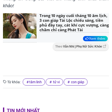
khảo!
Trong 10 ngày cuối tháng 10 âm lịch,
3 con giáp Tài Lộc chiếu sáng, tiền
phủ đầy tay, cát khí cực vượng, càng
chăm chỉ càng Phát Tài
Xem thêm
Theo
Vân Nhi | Phụ Nữ Sức Khỏe
Từ khóa:
tâm linh
tử vi
con giáp
TIN MỚI NHẤT