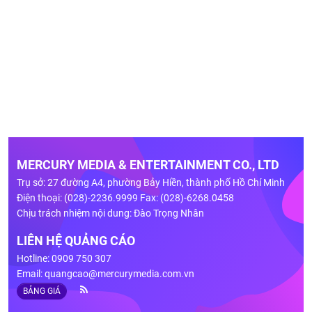
MERCURY MEDIA & ENTERTAINMENT CO., LTD
Trụ sở: 27 đường A4, phường Bảy Hiền, thành phố Hồ Chí Minh
Điện thoại: (028)-2236.9999 Fax: (028)-6268.0458
Chịu trách nhiệm nội dung: Đào Trọng Nhân
LIÊN HỆ QUẢNG CÁO
Hotline: 0909 750 307
Email:
quangcao@mercurymedia.com.vn
BẢNG GIÁ