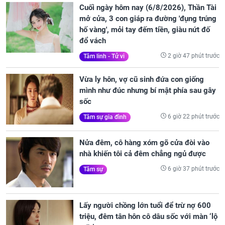
Cuối ngày hôm nay (6/8/2026), Thần Tài
mở cửa, 3 con giáp ra đường 'đụng trúng
hố vàng', mỏi tay đếm tiền, giàu nứt đố
đổ vách
2 giờ 47 phút trước
Tâm linh - Tử vi
Vừa ly hôn, vợ cũ sinh đứa con giống
mình như đúc nhưng bí mật phía sau gây
sốc
6 giờ 22 phút trước
Tâm sự gia đình
Nửa đêm, cô hàng xóm gõ cửa đòi vào
nhà khiến tôi cả đêm chẳng ngủ được
6 giờ 37 phút trước
Tâm sự
Lấy người chồng lớn tuổi để trừ nợ 600
triệu, đêm tân hôn cô dâu sốc với màn ‘lộ