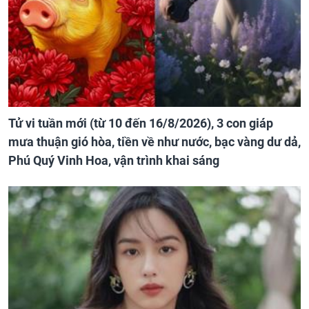
Tử vi tuần mới (từ 10 đến 16/8/2026), 3 con giáp
mưa thuận gió hòa, tiền về như nước, bạc vàng dư dả,
Phú Quý Vinh Hoa, vận trình khai sáng