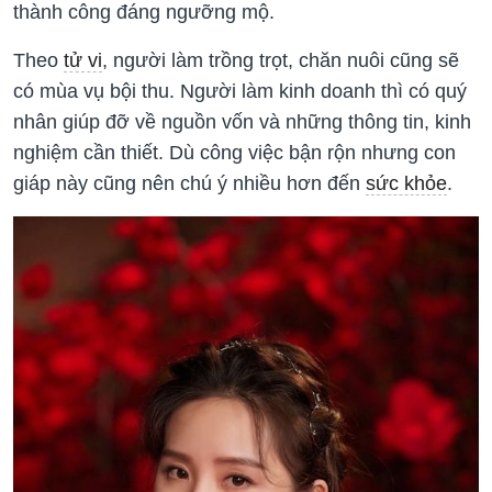
thành công đáng ngưỡng mộ.
Theo
tử vi
, người làm trồng trọt, chăn nuôi cũng sẽ
có mùa vụ bội thu. Người làm kinh doanh thì có quý
nhân giúp đỡ về nguồn vốn và những thông tin, kinh
nghiệm cần thiết. Dù công việc bận rộn nhưng con
giáp này cũng nên chú ý nhiều hơn đến
sức khỏe
.