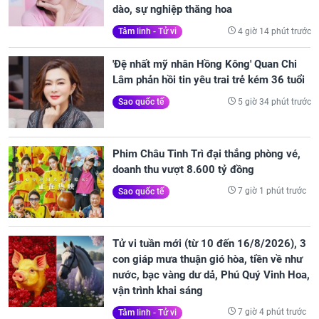
dào, sự nghiệp thăng hoa
4 giờ 14 phút trước
Tâm linh - Tử vi
'Đệ nhất mỹ nhân Hồng Kông' Quan Chi
Lâm phản hồi tin yêu trai trẻ kém 36 tuổi
5 giờ 34 phút trước
Sao quốc tế
Phim Châu Tinh Trì đại thắng phòng vé,
doanh thu vượt 8.600 tỷ đồng
7 giờ 1 phút trước
Sao quốc tế
Tử vi tuần mới (từ 10 đến 16/8/2026), 3
con giáp mưa thuận gió hòa, tiền về như
nước, bạc vàng dư dả, Phú Quý Vinh Hoa,
vận trình khai sáng
7 giờ 4 phút trước
Tâm linh - Tử vi