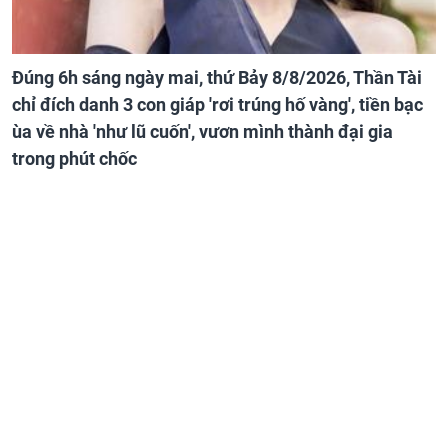
Đúng 6h sáng ngày mai, thứ Bảy 8/8/2026, Thần Tài
chỉ đích danh 3 con giáp 'rơi trúng hố vàng', tiền bạc
ùa về nhà 'như lũ cuốn', vươn mình thành đại gia
trong phút chốc