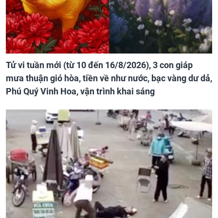
Tử vi tuần mới (từ 10 đến 16/8/2026), 3 con giáp
mưa thuận gió hòa, tiền về như nước, bạc vàng dư dả,
Phú Quý Vinh Hoa, vận trình khai sáng