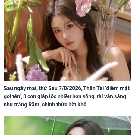
Sau ngày mai, thứ Sáu 7/8/2026, Thần Tài 'điểm mặt
gọi tên', 3 con giáp lộc nhiều hơn sông, tài vận sáng
như trăng Rằm, chính thức hết khổ