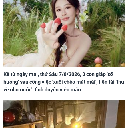
Kể từ ngày mai, thứ Sáu 7/8/2026, 3 con giáp 'số
hưởng' sau công việc 'xuôi chèo mát mái', tiền tài 'thu
về như nước', tình duyên viên mãn