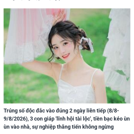
Trúng số độc đắc vào đúng 2 ngày liên tiếp (8/8-
9/8/2026), 3 con giáp 'lĩnh hội tài lộc', tiền bạc kéo ùn
ùn vào nhà, sự nghiệp thăng tiến không ngừng