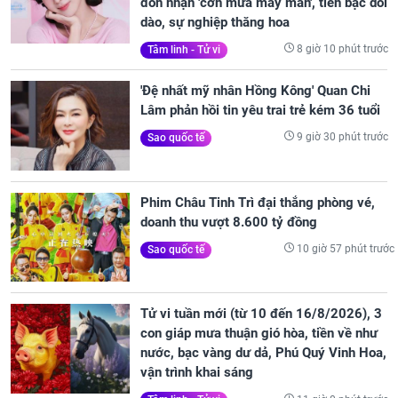
đón nhận 'cơn mưa may mắn', tiền bạc dồi
dào, sự nghiệp thăng hoa
8 giờ 10 phút trước
Tâm linh - Tử vi
'Đệ nhất mỹ nhân Hồng Kông' Quan Chi
Lâm phản hồi tin yêu trai trẻ kém 36 tuổi
9 giờ 30 phút trước
Sao quốc tế
Phim Châu Tinh Trì đại thắng phòng vé,
doanh thu vượt 8.600 tỷ đồng
10 giờ 57 phút trước
Sao quốc tế
Tử vi tuần mới (từ 10 đến 16/8/2026), 3
con giáp mưa thuận gió hòa, tiền về như
nước, bạc vàng dư dả, Phú Quý Vinh Hoa,
vận trình khai sáng