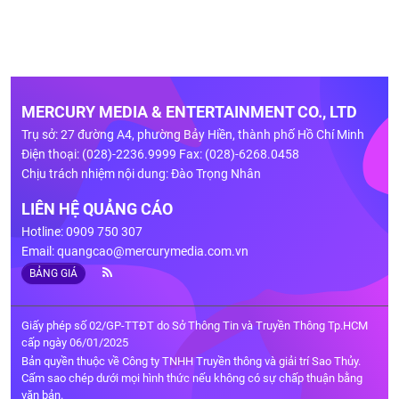
MERCURY MEDIA & ENTERTAINMENT CO., LTD
Trụ sở: 27 đường A4, phường Bảy Hiền, thành phố Hồ Chí Minh
Điện thoại: (028)-2236.9999 Fax: (028)-6268.0458
Chịu trách nhiệm nội dung: Đào Trọng Nhân
LIÊN HỆ QUẢNG CÁO
Hotline: 0909 750 307
Email:
quangcao@mercurymedia.com.vn
BẢNG GIÁ
Giấy phép số 02/GP-TTĐT do Sở Thông Tin và Truyền Thông Tp.HCM
cấp ngày 06/01/2025
Bản quyền thuộc về Công ty TNHH Truyền thông và giải trí Sao Thủy.
Cấm sao chép dưới mọi hình thức nếu không có sự chấp thuận bằng
văn bản.