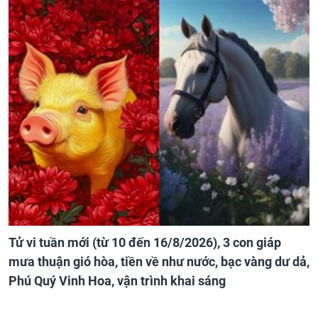
Tử vi tuần mới (từ 10 đến 16/8/2026), 3 con giáp
mưa thuận gió hòa, tiền về như nước, bạc vàng dư dả,
Phú Quý Vinh Hoa, vận trình khai sáng