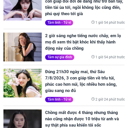
con giáp đổi đời dễ dàng như trở bàn tay,
tiền tài ùa tới, ngồi không lộc cũng đến,
phú quý theo tới già
1 giờ 54 phút trước
Tâm linh - Tử vi
2 giờ sáng nghe tiếng nước chảy, em lọ
mọ đi xem thì bật khóc khi thấy hành
động này của chồng
1 giờ 54 phút trước
Tâm sự gia đình
Đúng 21h30 ngày mai, thứ Sáu
7/8/2026, 3 con giáp tiền về trĩu túi,
phúc cao hơn núi, lộc nhiều hơn sông,
giàu sang no đủ
2 giờ 24 phút trước
Tâm linh - Tử vi
Chồng mất được 4 tháng nhưng tháng
nào cũng nhận được 10 triệu từ anh và
sự thật phía sau khiến tôi sốc