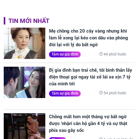
TIN MỚI NHẤT
Mẹ chồng cho 20 cây vàng nhưng khi
làm lễ xong lại kéo con dâu vào phòng
đòi lại với lý do bất ngờ
44 phút trước
Tâm sự gia đình
Bị gia đình bạn trai chê, tôi bình thản lấy
điện thoại gọi ngay tài xế lái xe xịn 7 tỷ
của mình tới
54 phút trước
Tâm sự gia đình
Chồng mất hơn một tháng vợ bất ngờ
được 'nhận' căn hộ gần 4 tỷ và sự thật
phía sau gây sốc