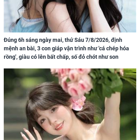
Đúng 6h sáng ngày mai, thứ Sáu 7/8/2026, định
mệnh an bài, 3 con giáp vận trình như 'cá chép hóa
rồng', giàu có lên bất chấp, số đỏ chót như son