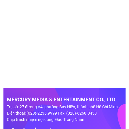
MERCURY MEDIA & ENTERTAINMENT CO., LTD
Trụ sở: 27 đường A4, phường Bảy Hiền, thành phố Hồ Chí Minh
Điện thoại: (028)-2236.9999 Fax: (028)-6268.0458
Chịu trách nhiệm nội dung: Đào Trọng Nhân