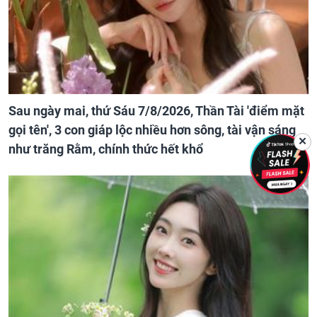
Sau ngày mai, thứ Sáu 7/8/2026, Thần Tài 'điểm mặt
gọi tên', 3 con giáp lộc nhiều hơn sông, tài vận sáng
✕
như trăng Rằm, chính thức hết khổ