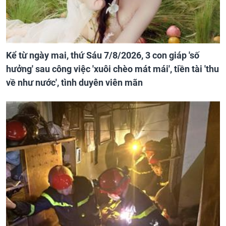
Kể từ ngày mai, thứ Sáu 7/8/2026, 3 con giáp 'số
hưởng' sau công việc 'xuôi chèo mát mái', tiền tài 'thu
về như nước', tình duyên viên mãn