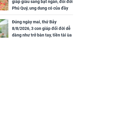
giáp giàu sang bạt ngàn, đổi đời
Phú Quý, ung dung có của đầy
nhà, ngày càng hưng thịnh sung
túc
Đúng ngày mai, thứ Bảy
8/8/2026, 3 con giáp đổi đời dễ
dàng như trở bàn tay, tiền tài ùa
tới, ngồi không lộc cũng đến,
phú quý theo tới già