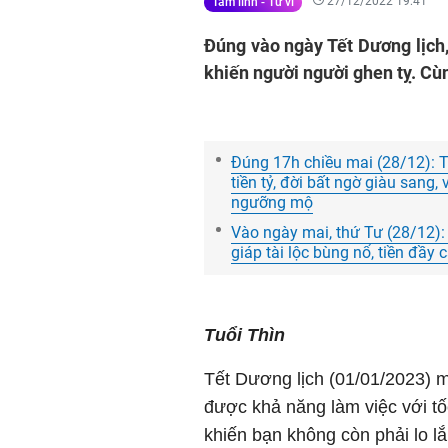
27/12/2022 19:41
Tâm linh - Tử vi
Đúng vào ngày Tết Dương lịch,
khiến người người ghen tỵ. Cù
Đúng 17h chiều mai (28/12): T
tiền tỷ, đời bất ngờ giàu sang
ngưỡng mộ
Vào ngày mai, thứ Tư (28/12):
giáp tài lộc bùng nổ, tiền đầy
Tuổi Thìn
Tết Dương lịch (01/01/2023) 
được khả năng làm việc với t
khiến bạn không còn phải lo l