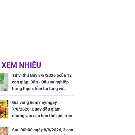
 XEM NHIỀU
Tử vi thứ Bảy 8/8/2026 ocủa 12
con giáp: Dần - Dậu sự nghiệp
hưng thịnh, tiền tài tăng vọt,
Mão - Thân công việc bất trắc,
tiền mất tật mang
Giá vàng hôm nay, ngày
7/8/2026: Quay đầu giảm
nhưng vẫn cao hơn thế giới trên
7 triệu đồng
Sau 00h00 ngày 8/8/2026, 3 con