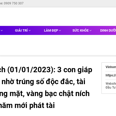
ne: 0909 750 307
G
GIẢI TRÍ
LÀM ĐẸP
SỨC KHỎE
DINH DƯ
ch (01/01/2023): 3 con giáp
Vinhom
https:/
nhờ trúng số độc đắc, tài
Websit
Đầu Tư
ng mặt, vàng bạc chật ních
 năm mới phát tài