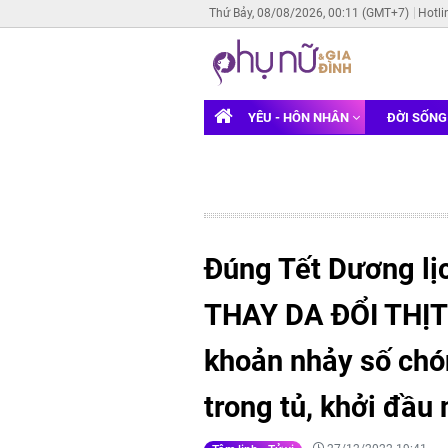
Thứ Bảy, 08/08/2026, 00:11 (GMT+7)
Hotli
YÊU - HÔN NHÂN
ĐỜI SỐN
Đúng Tết Dương lị
THAY DA ĐỔI THỊT 
khoản nhảy số chó
trong tủ, khởi đầu