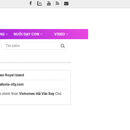
ỠNG
NUÔI DẠY CON
VIDEO
es Royal Island
/alluvia-city.com
e chính thức
Vinhomes Hải Vân Bay
Chủ