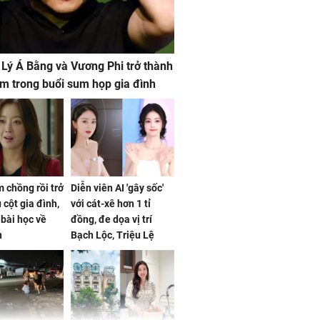
 Lý Á Bằng và Vương Phi trở thành
m trong buổi sum họp gia đình
 chồng rồi trở
Diễn viên AI 'gây sốc'
 cột gia đình,
với cát-xê hơn 1 tỉ
a bài học về
đồng, đe dọa vị trí
n
Bạch Lộc, Triệu Lệ
Dĩnh