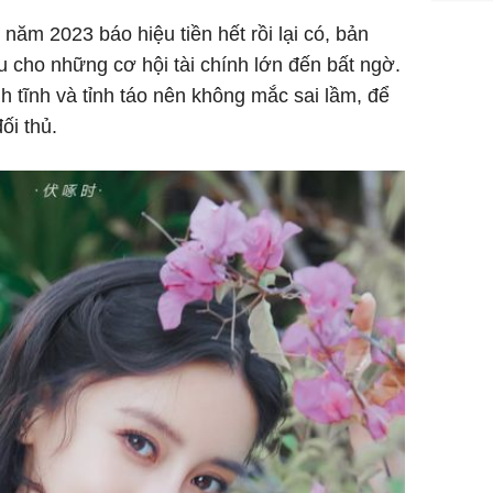
TP.HCM:
 năm 2023 báo hiệu tiền hết rồi lại có, bản
tử vong 
 cho những cơ hội tài chính lớn đến bất ngờ.
làm về t
h tĩnh và tỉnh táo nên không mắc sai lầm, để
nghiệp 
ối thủ.
Sau 00h
8/8/2026
giàu san
đổi đời 
dung có 
ngày càn
sung túc