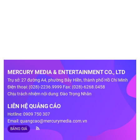
MERCURY MEDIA & ENTERTAINMENT CO., LTD
Trụ sở: 27 đường A4, phường Bảy Hiền, thành phố Hồ Chí Minh
Điện thoại: (028)-2236.9999 Fax: (028)-6268.0458
Chịu trách nhiệm nội dung: Đào Trọng Nhân
LIÊN HỆ QUẢNG CÁO
Hotline: 0909 750 307
Email:
quangcao@mercurymedia.com.vn
BẢNG GIÁ