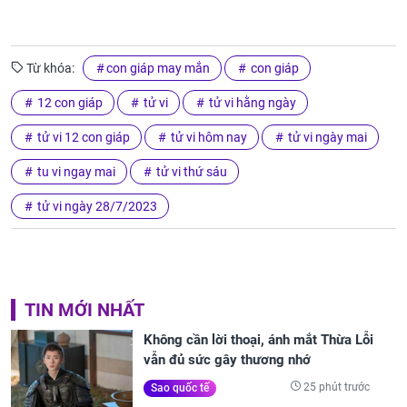
Từ khóa:
con giáp may mắn
con giáp
12 con giáp
tử vi
tử vi hằng ngày
tử vi 12 con giáp
tử vi hôm nay
tử vi ngày mai
tu vi ngay mai
tử vi thứ sáu
tử vi ngày 28/7/2023
TIN MỚI NHẤT
Không cần lời thoại, ánh mắt Thừa Lỗi
vẫn đủ sức gây thương nhớ
25 phút trước
Sao quốc tế