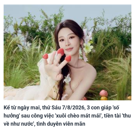
Kể từ ngày mai, thứ Sáu 7/8/2026, 3 con giáp 'số
hưởng' sau công việc 'xuôi chèo mát mái', tiền tài 'thu
về như nước', tình duyên viên mãn