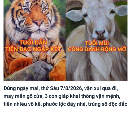
Đúng ngày mai, thứ Sáu 7/8/2026, vận xui qua đi,
may mắn gõ cửa, 3 con giáp khai thông vận mệnh,
tiền nhiều vô kể, phước lộc đầy nhà, trúng số độc đắc