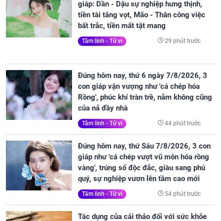
giáp: Dần - Dậu sự nghiệp hưng thịnh,
tiền tài tăng vọt, Mão - Thân công việc
bất trắc, tiền mất tật mang
29 phút trước
Tâm linh - Tử vi
Đúng hôm nay, thứ 6 ngày 7/8/2026, 3
con giáp vận vượng như 'cá chép hóa
Rồng', phúc khí tràn trề, nằm không cũng
của nả đầy nhà
44 phút trước
Tâm linh - Tử vi
Đúng hôm nay, thứ Sáu 7/8/2026, 3 con
giáp như 'cá chép vượt vũ môn hóa rồng
vàng', trúng số độc đắc, giàu sang phú
quý, sự nghiệp vươn lên tầm cao mới
54 phút trước
Tâm linh - Tử vi
Tác dụng của cải thảo đối với sức khỏe