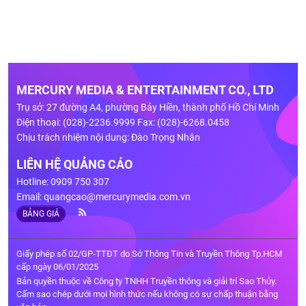
MERCURY MEDIA & ENTERTAINMENT CO., LTD
Trụ sở: 27 đường A4, phường Bảy Hiền, thành phố Hồ Chí Minh
Điện thoại: (028)-2236.9999 Fax: (028)-6268.0458
Chịu trách nhiệm nội dung: Đào Trọng Nhân
LIÊN HỆ QUẢNG CÁO
Hotline: 0909 750 307
Email:
quangcao@mercurymedia.com.vn
BẢNG GIÁ
Giấy phép số 02/GP-TTĐT do Sở Thông Tin và Truyền Thông Tp.HCM
cấp ngày 06/01/2025
Bản quyền thuộc về Công ty TNHH Truyền thông và giải trí Sao Thủy.
Cấm sao chép dưới mọi hình thức nếu không có sự chấp thuận bằng