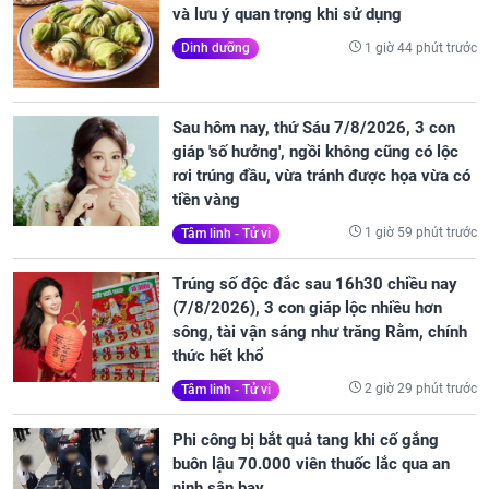
và lưu ý quan trọng khi sử dụng
1 giờ 44 phút trước
Dinh dưỡng
Sau hôm nay, thứ Sáu 7/8/2026, 3 con
giáp 'số hưởng', ngồi không cũng có lộc
rơi trúng đầu, vừa tránh được họa vừa có
tiền vàng
1 giờ 59 phút trước
Tâm linh - Tử vi
Trúng số độc đắc sau 16h30 chiều nay
(7/8/2026), 3 con giáp lộc nhiều hơn
sông, tài vận sáng như trăng Rằm, chính
thức hết khổ
2 giờ 29 phút trước
Tâm linh - Tử vi
Phi công bị bắt quả tang khi cố gắng
buôn lậu 70.000 viên thuốc lắc qua an
ninh sân bay