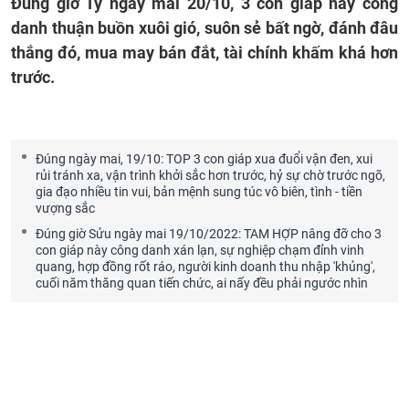
Đúng giờ Tý ngày mai 20/10, 3 con giáp này công
danh thuận buồn xuôi gió, suôn sẻ bất ngờ, đánh đâu
thắng đó, mua may bán đắt, tài chính khấm khá hơn
trước.
Đúng ngày mai, 19/10: TOP 3 con giáp xua đuổi vận đen, xui
rủi tránh xa, vận trình khởi sắc hơn trước, hỷ sự chờ trước ngõ,
gia đạo nhiều tin vui, bản mệnh sung túc vô biên, tình - tiền
vượng sắc
Đúng giờ Sửu ngày mai 19/10/2022: TAM HỢP nâng đỡ cho 3
con giáp này công danh xán lạn, sự nghiệp chạm đỉnh vinh
quang, hợp đồng rốt ráo, người kinh doanh thu nhập 'khủng',
cuối năm thăng quan tiến chức, ai nấy đều phải ngước nhìn