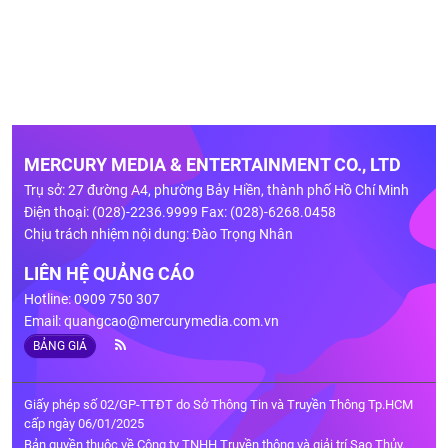
MERCURY MEDIA & ENTERTAINMENT CO., LTD
Trụ sở: 27 đường A4, phường Bảy Hiền, thành phố Hồ Chí Minh
Điện thoại: (028)-2236.9999 Fax: (028)-6268.0458
Chịu trách nhiệm nội dung: Đào Trọng Nhân
LIÊN HỆ QUẢNG CÁO
Hotline: 0909 750 307
Email:
quangcao@mercurymedia.com.vn
BẢNG GIÁ
Giấy phép số 02/GP-TTĐT do Sở Thông Tin và Truyền Thông Tp.HCM
cấp ngày 06/01/2025
Bản quyền thuộc về Công ty TNHH Truyền thông và giải trí Sao Thủy.