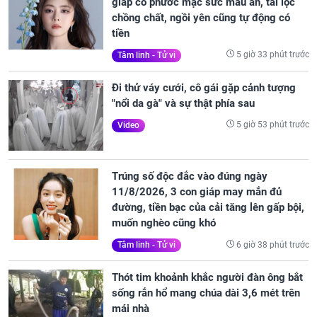
giáp có phước mặc sức màu ăn, tài lộc
chồng chất, ngồi yên cũng tự động có
tiền
5 giờ 33 phút trước
Tâm linh - Tử vi
Đi thử váy cưới, cô gái gặp cảnh tượng
"nổi da gà" và sự thật phía sau
5 giờ 53 phút trước
Video
Trúng số độc đắc vào đúng ngày
11/8/2026, 3 con giáp may mắn đủ
đường, tiền bạc của cải tăng lên gấp bội,
muốn nghèo cũng khó
6 giờ 38 phút trước
Tâm linh - Tử vi
Thót tim khoảnh khắc người đàn ông bắt
sống rắn hổ mang chúa dài 3,6 mét trên
mái nhà