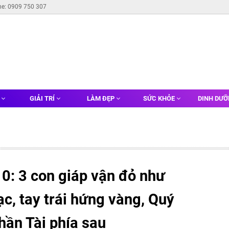
ne: 0909 750 307
G
GIẢI TRÍ
LÀM ĐẸP
SỨC KHỎE
DINH DƯ
0: 3 con giáp vận đỏ như
ạc, tay trái hứng vàng, Quý
hần Tài phía sau