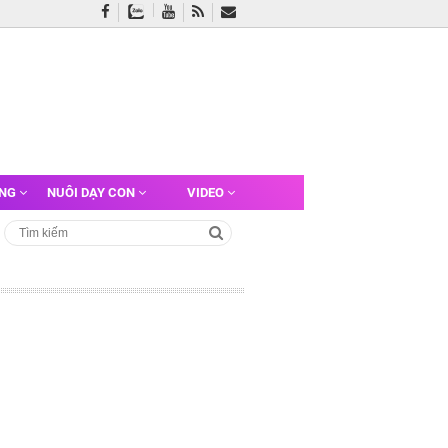
ỠNG
NUÔI DẠY CON
VIDEO