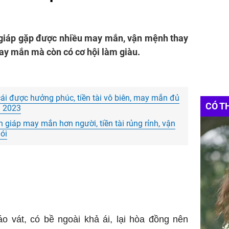
 giáp gặp được nhiều may mắn, vận mệnh thay
ay mắn mà còn có cơ hội làm giàu.
cái được hưởng phúc, tiền tài vô biên, may mắn đủ
CÓ T
m 2023
 giáp may mắn hơn người, tiền tài rủng rỉnh, vận
ói
o vát, có bề ngoài khả ái, lại hòa đồng nên