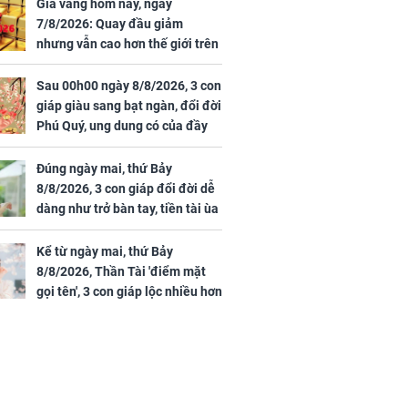
 vùng an toàn
cấp phép cho sản
Giá vàng hôm nay, ngày
phẩm làm đẹp từ tế
7/8/2026: Quay đầu giảm
bào gốc người
nhưng vẫn cao hơn thế giới trên
7 triệu đồng
Sau 00h00 ngày 8/8/2026, 3 con
giáp giàu sang bạt ngàn, đổi đời
Phú Quý, ung dung có của đầy
uyên ăn loại
nhà, ngày càng hưng thịnh sung
ai này, cơ thể
túc
Đúng ngày mai, thứ Bảy
được 4 lợi ích
8/8/2026, 3 con giáp đổi đời dễ
dàng như trở bàn tay, tiền tài ùa
tới, ngồi không lộc cũng đến,
phú quý theo tới già
Kể từ ngày mai, thứ Bảy
8/8/2026, Thần Tài 'điểm mặt
gọi tên', 3 con giáp lộc nhiều hơn
sông, tài vận sáng như trăng
Rằm, chính thức hết khổ