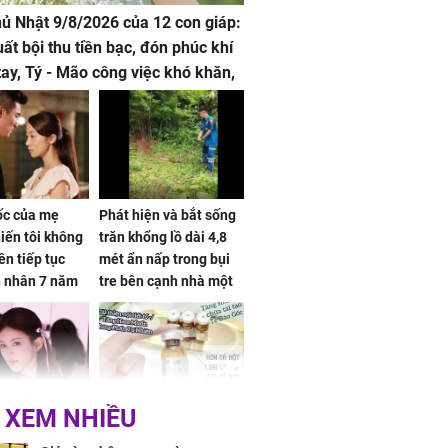
hủ Nhật 9/8/2026 của 12 con giáp:
uất bội thu tiền bạc, đón phúc khí
tay, Tý - Mão công việc khó khăn,
 đội nón ra đi
sốc của mẹ
Phát hiện và bắt sống
iến tôi không
trăn khổng lồ dài 4,8
ên tiếp tục
mét ẩn nấp trong bụi
n nhân 7 năm
tre bên cạnh nhà một
 không
cụ bà
 XEM NHIỀU
 Tư muốn bứt
NÓNG: Bộ Y tế chưa