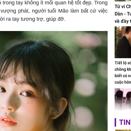
trong tay không ít mối quan hệ tốt đẹp. Trong
Tử vi C
 vượng phát, người tuổi Mão làm bất cứ việc
Dần - T
i ra tay tương trợ, giúp đỡ.
về đầy 
tiền bạc
Tiết lộ 
chồng kh
biết có n
cuộc hô
nữa hay
TIN
Triệu Lộ