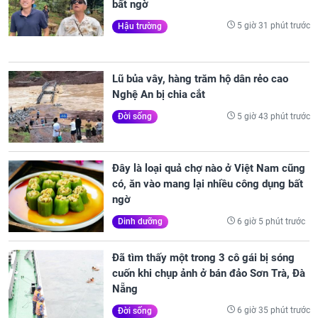
bất ngờ
5 giờ 31 phút trước
Hậu trường
Lũ bủa vây, hàng trăm hộ dân rẻo cao
Nghệ An bị chia cắt
5 giờ 43 phút trước
Đời sống
Đây là loại quả chợ nào ở Việt Nam cũng
có, ăn vào mang lại nhiều công dụng bất
ngờ
6 giờ 5 phút trước
Dinh dưỡng
Đã tìm thấy một trong 3 cô gái bị sóng
cuốn khi chụp ảnh ở bán đảo Sơn Trà, Đà
Nẵng
6 giờ 35 phút trước
Đời sống