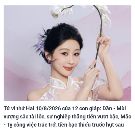
Tử vi thứ Hai 10/8/2026 của 12 con giáp: Dần - Mùi
vượng sắc tài lộc, sự nghiệp thăng tiến vượt bậc, Mão
- Tỵ công việc trắc trở, tiền bạc thiếu trước hụt sau