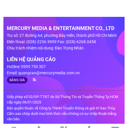
MERCURY MEDIA & ENTERTAINMENT CO., LTD
Trụ sở: 27 đường A4, phường Bảy Hiền, thành phố Hồ Chí Minh
Điện thoại: (028)-2236.9999 Fax: (028)-6268.0458
Chịu trách nhiệm nội dung: Đào Trọng Nhân
LIÊN HỆ QUẢNG CÁO
Hotline: 0909 750 307
Email:
quangcao@mercurymedia.com.vn
BẢNG GIÁ
Giấy phép số 02/GP-TTĐT do Sở Thông Tin và Truyền Thông Tp.HCM
cấp ngày 06/01/2025
Bản quyền thuộc về Công ty TNHH Truyền thông và giải trí Sao Thủy.
Cấm sao chép dưới mọi hình thức nếu không có sự chấp thuận bằng
văn bản.