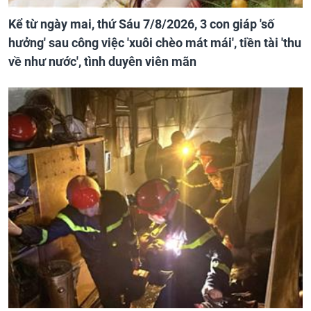
Kể từ ngày mai, thứ Sáu 7/8/2026, 3 con giáp 'số
hưởng' sau công việc 'xuôi chèo mát mái', tiền tài 'thu
về như nước', tình duyên viên mãn