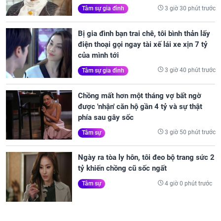
3 giờ 30 phút trước
Tâm sự gia đình
Bị gia đình bạn trai chê, tôi bình thản lấy
điện thoại gọi ngay tài xế lái xe xịn 7 tỷ
của mình tới
3 giờ 40 phút trước
Tâm sự gia đình
Chồng mất hơn một tháng vợ bất ngờ
được 'nhận' căn hộ gần 4 tỷ và sự thật
phía sau gây sốc
3 giờ 50 phút trước
Tâm sự
Ngày ra tòa ly hôn, tôi đeo bộ trang sức 2
tỷ khiến chồng cũ sốc ngất
4 giờ 0 phút trước
Tâm sự