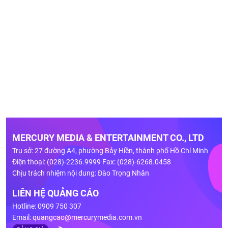
MERCURY MEDIA & ENTERTAINMENT CO., LTD
Trụ sở: 27 đường A4, phường Bảy Hiền, thành phố Hồ Chí Minh
Điện thoại: (028)-2236.9999 Fax: (028)-6268.0458
Chịu trách nhiệm nội dung: Đào Trọng Nhân
LIÊN HỆ QUẢNG CÁO
Hotline: 0909 750 307
Email:
quangcao@mercurymedia.com.vn