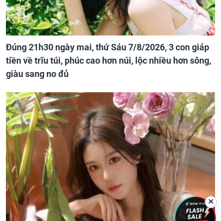
Đúng 21h30 ngày mai, thứ Sáu 7/8/2026, 3 con giáp
tiền về trĩu túi, phúc cao hơn núi, lộc nhiều hơn sông,
giàu sang no đủ
✕