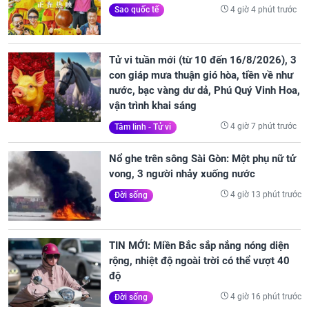
4 giờ 4 phút trước
Sao quốc tế
Tử vi tuần mới (từ 10 đến 16/8/2026), 3
con giáp mưa thuận gió hòa, tiền về như
nước, bạc vàng dư dả, Phú Quý Vinh Hoa,
vận trình khai sáng
4 giờ 7 phút trước
Tâm linh - Tử vi
Nổ ghe trên sông Sài Gòn: Một phụ nữ tử
vong, 3 người nhảy xuống nước
4 giờ 13 phút trước
Đời sống
TIN MỚI: Miền Bắc sắp nắng nóng diện
rộng, nhiệt độ ngoài trời có thể vượt 40
độ
4 giờ 16 phút trước
Đời sống