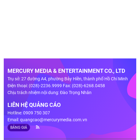
MERCURY MEDIA & ENTERTAINMENT CO., LTD
Trụ sở: 27 đường A4, phường Bảy Hiền, thành phố Hồ Chí Minh
Điện thoại: (028)-2236.9999 Fax: (028)-6268.0458
Chịu trách nhiệm nội dung: Đào Trọng Nhân
LIÊN HỆ QUẢNG CÁO
Hotline: 0909 750 307
Email:
quangcao@mercurymedia.com.vn
BẢNG GIÁ