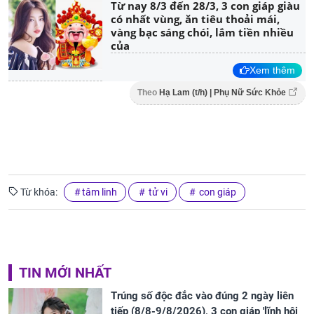
Từ nay 8/3 đến 28/3, 3 con giáp giàu
có nhất vùng, ăn tiêu thoải mái,
vàng bạc sáng chói, lắm tiền nhiều
của
Xem thêm
Theo
Hạ Lam (t/h) | Phụ Nữ Sức Khỏe
Từ khóa:
tâm linh
tử vi
con giáp
TIN MỚI NHẤT
Trúng số độc đắc vào đúng 2 ngày liên
tiếp (8/8-9/8/2026), 3 con giáp 'lĩnh hội