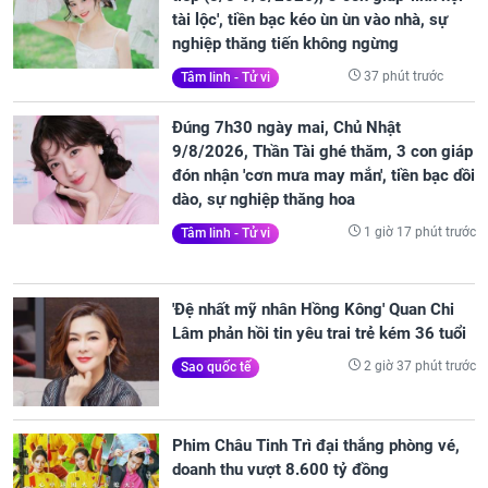
tài lộc', tiền bạc kéo ùn ùn vào nhà, sự
nghiệp thăng tiến không ngừng
37 phút trước
Tâm linh - Tử vi
Đúng 7h30 ngày mai, Chủ Nhật
9/8/2026, Thần Tài ghé thăm, 3 con giáp
đón nhận 'cơn mưa may mắn', tiền bạc dồi
dào, sự nghiệp thăng hoa
1 giờ 17 phút trước
Tâm linh - Tử vi
'Đệ nhất mỹ nhân Hồng Kông' Quan Chi
Lâm phản hồi tin yêu trai trẻ kém 36 tuổi
2 giờ 37 phút trước
Sao quốc tế
Phim Châu Tinh Trì đại thắng phòng vé,
doanh thu vượt 8.600 tỷ đồng