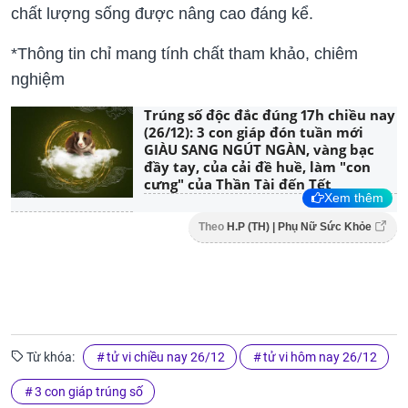
chất lượng sống được nâng cao đáng kể.
*Thông tin chỉ mang tính chất tham khảo, chiêm
nghiệm
Trúng số độc đắc đúng 17h chiều nay
(26/12): 3 con giáp đón tuần mới
GIÀU SANG NGÚT NGÀN, vàng bạc
đầy tay, của cải đề huề, làm "con
cưng" của Thần Tài đến Tết
Xem thêm
Theo
H.P (TH) | Phụ Nữ Sức Khỏe
Từ khóa:
tử vi chiều nay 26/12
tử vi hôm nay 26/12
3 con giáp trúng số