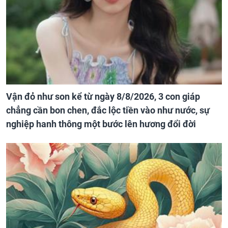
Vận đỏ như son kể từ ngày 8/8/2026, 3 con giáp
chẳng cần bon chen, đắc lộc tiền vào như nước, sự
nghiệp hanh thông một bước lên hương đổi đời