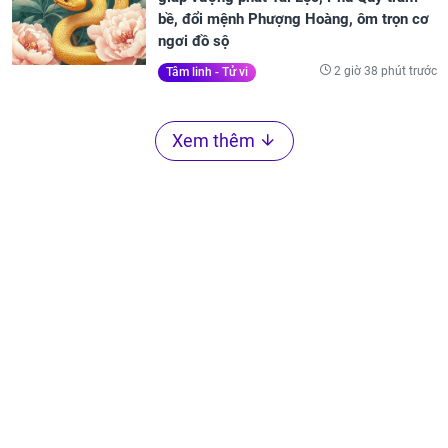
bề, đổi mệnh Phượng Hoàng, ôm trọn cơ
ngơi đồ sộ
2 giờ 38 phút trước
Tâm linh - Tử vi
Xem thêm