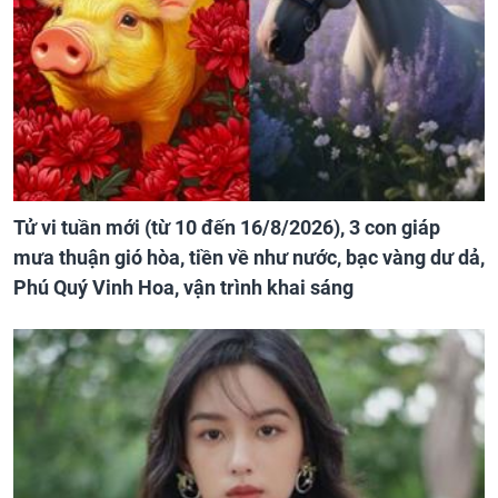
Tử vi tuần mới (từ 10 đến 16/8/2026), 3 con giáp
mưa thuận gió hòa, tiền về như nước, bạc vàng dư dả,
Phú Quý Vinh Hoa, vận trình khai sáng