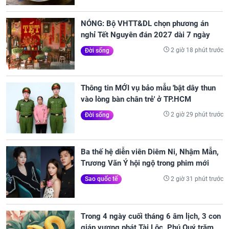
NÓNG: Bộ VHTT&DL chọn phương án
nghỉ Tết Nguyên đán 2027 dài 7 ngày
2 giờ 18 phút trước
Đời sống
Thông tin MỚI vụ bảo mẫu 'bật dây thun
vào lòng bàn chân trẻ' ở TP.HCM
2 giờ 29 phút trước
Đời sống
Ba thế hệ diễn viên Diêm Ni, Nhậm Mẫn,
Trương Vãn Ý hội ngộ trong phim mới
2 giờ 31 phút trước
Sao quốc tế
Trong 4 ngày cuối tháng 6 âm lịch, 3 con
giáp vượng phát Tài Lộc, Phú Quý trăm