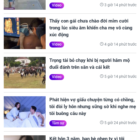
3 giờ 14 phút trước
Video
Thấy con gái chưa chào đời mỉm cười
trong lúc siêu âm khiến cha mẹ vô cùng
xúc động
4 giờ 14 phút trước
Video
Trọng tài bỏ chạy khi bị người hâm mộ
đuổi đánh trên sân và cái kết
5 giờ 14 phút trước
Video
Phát hiện vợ giấu chuyện từng có chồng,
tôi đòi ly hôn nhưng sững sờ khi nghe mẹ
tôi buông câu này
5 giờ 24 phút trước
Tâm sự
Kết hôn 3 năm, bạn bè ghen tỵ vì tôi