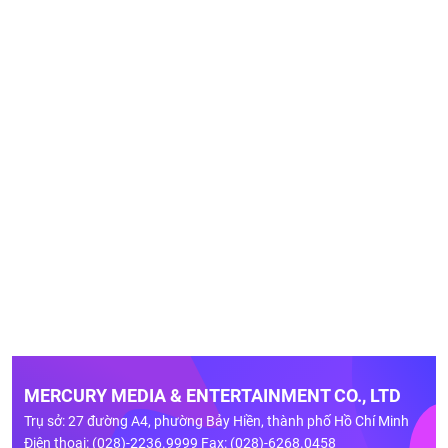
MERCURY MEDIA & ENTERTAINMENT CO., LTD
Trụ sở: 27 đường A4, phường Bảy Hiền, thành phố Hồ Chí Minh
Điện thoại: (028)-2236.9999 Fax: (028)-6268.0458