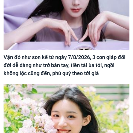
Vận đỏ như son kể từ ngày 7/8/2026, 3 con giáp đổi
đời dễ dàng như trở bàn tay, tiền tài ùa tới, ngồi
không lộc cũng đến, phú quý theo tới già