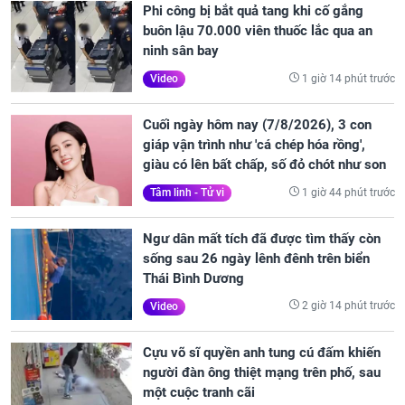
Phi công bị bắt quả tang khi cố gắng
buôn lậu 70.000 viên thuốc lắc qua an
ninh sân bay
1 giờ 14 phút trước
Video
Cuối ngày hôm nay (7/8/2026), 3 con
giáp vận trình như 'cá chép hóa rồng',
giàu có lên bất chấp, số đỏ chót như son
1 giờ 44 phút trước
Tâm linh - Tử vi
Ngư dân mất tích đã được tìm thấy còn
sống sau 26 ngày lênh đênh trên biển
Thái Bình Dương
2 giờ 14 phút trước
Video
Cựu võ sĩ quyền anh tung cú đấm khiến
người đàn ông thiệt mạng trên phố, sau
một cuộc tranh cãi