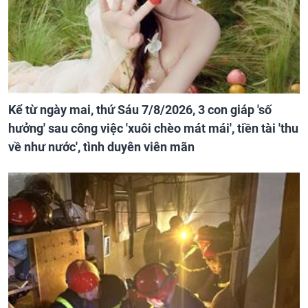
Kể từ ngày mai, thứ Sáu 7/8/2026, 3 con giáp 'số
hưởng' sau công việc 'xuôi chèo mát mái', tiền tài 'thu
về như nước', tình duyên viên mãn