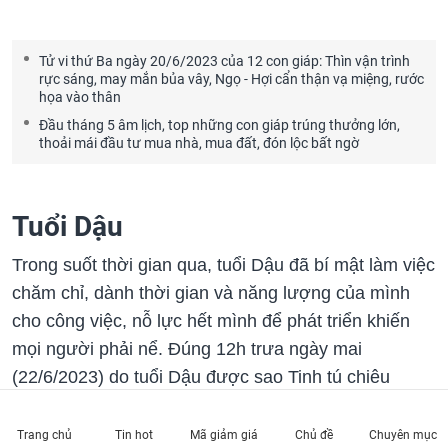
Tử vi thứ Ba ngày 20/6/2023 của 12 con giáp: Thìn vận trình
rực sáng, may mắn bủa vây, Ngọ - Hợi cẩn thận vạ miệng, rước
họa vào thân
Đầu tháng 5 âm lịch, top những con giáp trúng thưởng lớn,
thoải mái đầu tư mua nhà, mua đất, đón lộc bất ngờ
Tuổi Dậu
Trong suốt thời gian qua, tuổi Dậu đã bí mật làm việc
chăm chỉ, dành thời gian và năng lượng của mình
cho công việc, nỗ lực hết mình để phát triển khiến
mọi người phải nể. Đúng 12h trưa ngày mai
(22/6/2023) do tuổi Dậu được sao Tinh tú chiêu
mệnh nên thoát khỏi vận rủi, tiếp tục làm giàu, sống
hạnh phúc và đi đến đỉnh cao của cuộc sống, điều
Trang chủ
Tin hot
Mã giảm giá
Chủ đề
Chuyên mục