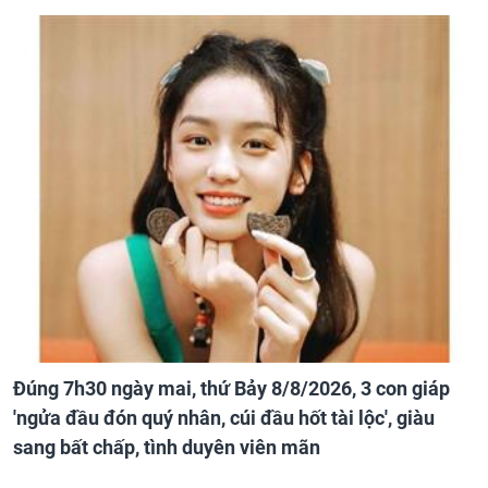
Đúng 7h30 ngày mai, thứ Bảy 8/8/2026, 3 con giáp
'ngửa đầu đón quý nhân, cúi đầu hốt tài lộc', giàu
sang bất chấp, tình duyên viên mãn