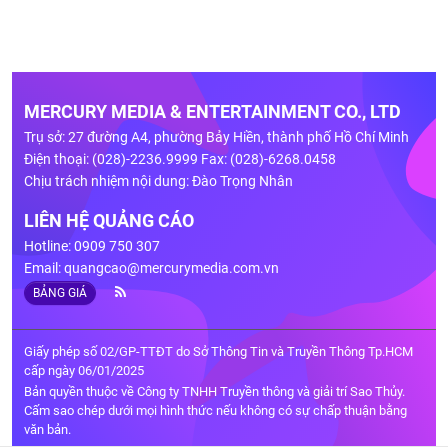
MERCURY MEDIA & ENTERTAINMENT CO., LTD
Trụ sở: 27 đường A4, phường Bảy Hiền, thành phố Hồ Chí Minh
Điện thoại: (028)-2236.9999 Fax: (028)-6268.0458
Chịu trách nhiệm nội dung: Đào Trọng Nhân
LIÊN HỆ QUẢNG CÁO
Hotline: 0909 750 307
Email:
quangcao@mercurymedia.com.vn
BẢNG GIÁ
Giấy phép số 02/GP-TTĐT do Sở Thông Tin và Truyền Thông Tp.HCM
cấp ngày 06/01/2025
Bản quyền thuộc về Công ty TNHH Truyền thông và giải trí Sao Thủy.
Cấm sao chép dưới mọi hình thức nếu không có sự chấp thuận bằng
văn bản.