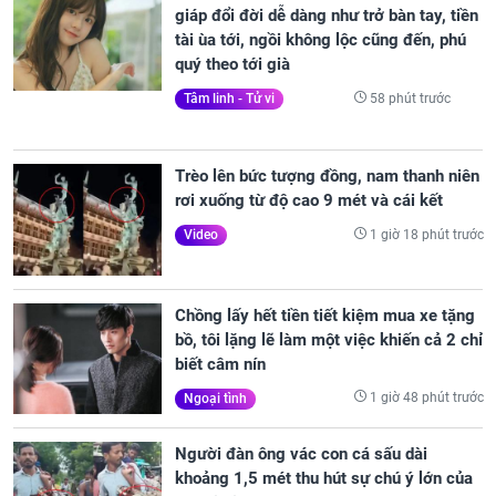
giáp đổi đời dễ dàng như trở bàn tay, tiền
tài ùa tới, ngồi không lộc cũng đến, phú
quý theo tới già
58 phút trước
Tâm linh - Tử vi
Trèo lên bức tượng đồng, nam thanh niên
rơi xuống từ độ cao 9 mét và cái kết
1 giờ 18 phút trước
Video
Chồng lấy hết tiền tiết kiệm mua xe tặng
bồ, tôi lặng lẽ làm một việc khiến cả 2 chỉ
biết câm nín
1 giờ 48 phút trước
Ngoại tình
Người đàn ông vác con cá sấu dài
khoảng 1,5 mét thu hút sự chú ý lớn của