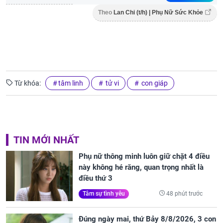
Theo
Lan Chi (t/h) | Phụ Nữ Sức Khỏe
Từ khóa:
tâm linh
tử vi
con giáp
TIN MỚI NHẤT
Phụ nữ thông minh luôn giữ chặt 4 điều
này không hé răng, quan trọng nhất là
điều thứ 3
48 phút trước
Tâm sự tình yêu
Đúng ngày mai, thứ Bảy 8/8/2026, 3 con