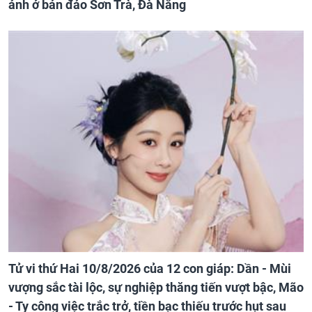
ảnh ở bán đảo Sơn Trà, Đà Nẵng
Tử vi thứ Hai 10/8/2026 của 12 con giáp: Dần - Mùi
vượng sắc tài lộc, sự nghiệp thăng tiến vượt bậc, Mão
- Tỵ công việc trắc trở, tiền bạc thiếu trước hụt sau