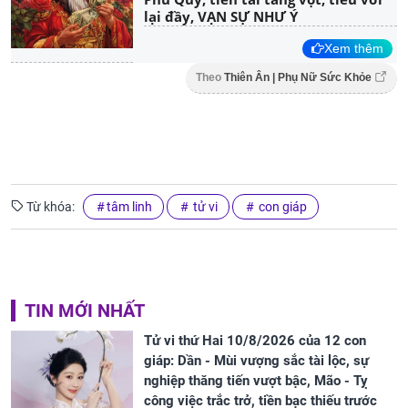
lại đầy, VẠN SỰ NHƯ Ý
Xem thêm
Theo
Thiên Ân | Phụ Nữ Sức Khỏe
Từ khóa:
tâm linh
tử vi
con giáp
TIN MỚI NHẤT
Tử vi thứ Hai 10/8/2026 của 12 con
giáp: Dần - Mùi vượng sắc tài lộc, sự
nghiệp thăng tiến vượt bậc, Mão - Tỵ
công việc trắc trở, tiền bạc thiếu trước