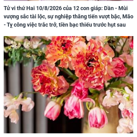
Tử vi thứ Hai 10/8/2026 của 12 con giáp: Dần - Mùi
vượng sắc tài lộc, sự nghiệp thăng tiến vượt bậc, Mão
- Tỵ công việc trắc trở, tiền bạc thiếu trước hụt sau