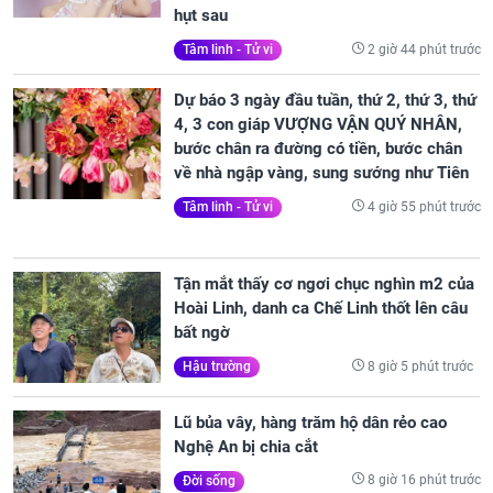
hụt sau
2 giờ 44 phút trước
Tâm linh - Tử vi
Dự báo 3 ngày đầu tuần, thứ 2, thứ 3, thứ
4, 3 con giáp VƯỢNG VẬN QUÝ NHÂN,
bước chân ra đường có tiền, bước chân
về nhà ngập vàng, sung sướng như Tiên
4 giờ 55 phút trước
Tâm linh - Tử vi
Tận mắt thấy cơ ngơi chục nghìn m2 của
Hoài Linh, danh ca Chế Linh thốt lên câu
bất ngờ
8 giờ 5 phút trước
Hậu trường
Lũ bủa vây, hàng trăm hộ dân rẻo cao
Nghệ An bị chia cắt
8 giờ 16 phút trước
Đời sống