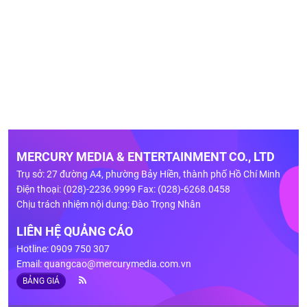
MERCURY MEDIA & ENTERTAINMENT CO., LTD
Trụ sở: 27 đường A4, phường Bảy Hiền, thành phố Hồ Chí Minh
Điện thoại: (028)-2236.9999 Fax: (028)-6268.0458
Chịu trách nhiệm nội dung: Đào Trọng Nhân
LIÊN HỆ QUẢNG CÁO
Hotline: 0909 750 307
Email:
quangcao@mercurymedia.com.vn
BẢNG GIÁ