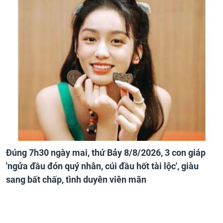
Đúng 7h30 ngày mai, thứ Bảy 8/8/2026, 3 con giáp
'ngửa đầu đón quý nhân, cúi đầu hốt tài lộc', giàu
sang bất chấp, tình duyên viên mãn