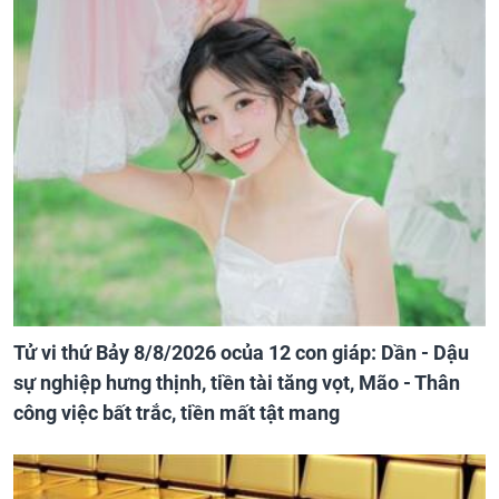
Tử vi thứ Bảy 8/8/2026 ocủa 12 con giáp: Dần - Dậu
sự nghiệp hưng thịnh, tiền tài tăng vọt, Mão - Thân
công việc bất trắc, tiền mất tật mang