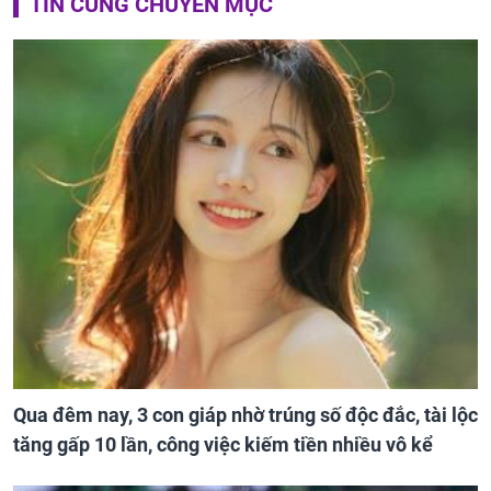
TIN CÙNG CHUYÊN MỤC
Qua đêm nay, 3 con giáp nhờ trúng số độc đắc, tài lộc
tăng gấp 10 lần, công việc kiếm tiền nhiều vô kể