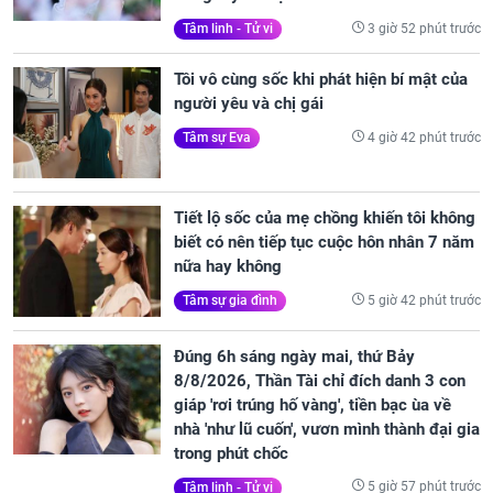
3 giờ 52 phút trước
Tâm linh - Tử vi
Tôi vô cùng sốc khi phát hiện bí mật của
người yêu và chị gái
4 giờ 42 phút trước
Tâm sự Eva
Tiết lộ sốc của mẹ chồng khiến tôi không
biết có nên tiếp tục cuộc hôn nhân 7 năm
nữa hay không
5 giờ 42 phút trước
Tâm sự gia đình
Đúng 6h sáng ngày mai, thứ Bảy
8/8/2026, Thần Tài chỉ đích danh 3 con
giáp 'rơi trúng hố vàng', tiền bạc ùa về
nhà 'như lũ cuốn', vươn mình thành đại gia
trong phút chốc
5 giờ 57 phút trước
Tâm linh - Tử vi