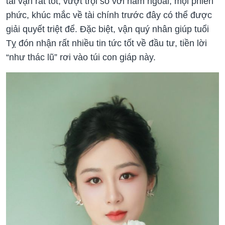
tài vận rất tốt, vượt trội so với năm ngoái, mọi phiền
phức, khúc mắc về tài chính trước đây có thể được
giải quyết triệt để. Đặc biệt, vận quý nhân giúp tuổi
Tỵ đón nhận rất nhiều tin tức tốt về đầu tư, tiền lời
“như thác lũ” rơi vào túi con giáp này.