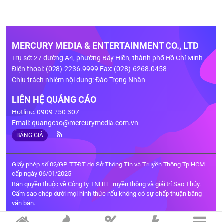
MERCURY MEDIA & ENTERTAINMENT CO., LTD
Trụ sở: 27 đường A4, phường Bảy Hiền, thành phố Hồ Chí Minh
Điện thoại: (028)-2236.9999 Fax: (028)-6268.0458
Chịu trách nhiệm nội dung: Đào Trọng Nhân
LIÊN HỆ QUẢNG CÁO
Hotline: 0909 750 307
Email:
quangcao@mercurymedia.com.vn
BẢNG GIÁ
Giấy phép số 02/GP-TTĐT do Sở Thông Tin và Truyền Thông Tp.HCM
cấp ngày 06/01/2025
Bản quyền thuộc về Công ty TNHH Truyền thông và giải trí Sao Thủy.
Cấm sao chép dưới mọi hình thức nếu không có sự chấp thuận bằng
văn bản.