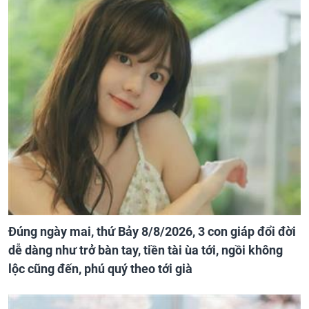
Đúng ngày mai, thứ Bảy 8/8/2026, 3 con giáp đổi đời
dễ dàng như trở bàn tay, tiền tài ùa tới, ngồi không
lộc cũng đến, phú quý theo tới già