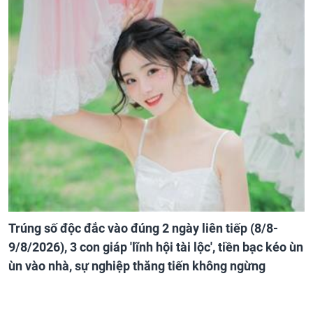
Trúng số độc đắc vào đúng 2 ngày liên tiếp (8/8-
9/8/2026), 3 con giáp 'lĩnh hội tài lộc', tiền bạc kéo ùn
ùn vào nhà, sự nghiệp thăng tiến không ngừng