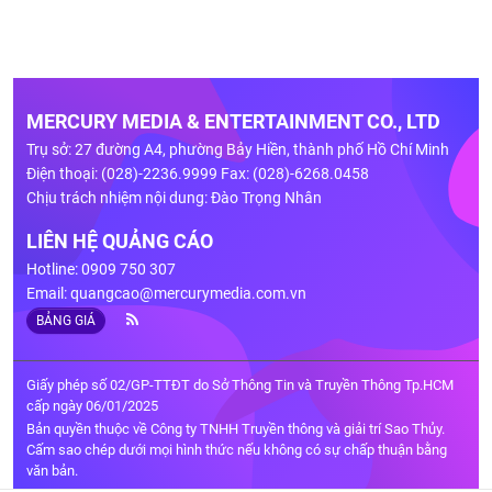
MERCURY MEDIA & ENTERTAINMENT CO., LTD
Trụ sở: 27 đường A4, phường Bảy Hiền, thành phố Hồ Chí Minh
Điện thoại: (028)-2236.9999 Fax: (028)-6268.0458
Chịu trách nhiệm nội dung: Đào Trọng Nhân
LIÊN HỆ QUẢNG CÁO
Hotline: 0909 750 307
Email:
quangcao@mercurymedia.com.vn
BẢNG GIÁ
Giấy phép số 02/GP-TTĐT do Sở Thông Tin và Truyền Thông Tp.HCM
cấp ngày 06/01/2025
Bản quyền thuộc về Công ty TNHH Truyền thông và giải trí Sao Thủy.
Cấm sao chép dưới mọi hình thức nếu không có sự chấp thuận bằng
văn bản.