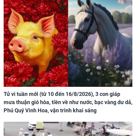
Tử vi tuần mới (từ 10 đến 16/8/2026), 3 con giáp
mưa thuận gió hòa, tiền về như nước, bạc vàng dư dả,
Phú Quý Vinh Hoa, vận trình khai sáng