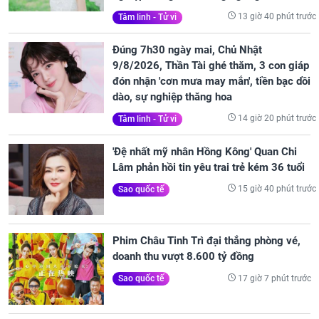
13 giờ 40 phút trước
Tâm linh - Tử vi
Đúng 7h30 ngày mai, Chủ Nhật
9/8/2026, Thần Tài ghé thăm, 3 con giáp
đón nhận 'cơn mưa may mắn', tiền bạc dồi
dào, sự nghiệp thăng hoa
14 giờ 20 phút trước
Tâm linh - Tử vi
'Đệ nhất mỹ nhân Hồng Kông' Quan Chi
Lâm phản hồi tin yêu trai trẻ kém 36 tuổi
15 giờ 40 phút trước
Sao quốc tế
Phim Châu Tinh Trì đại thắng phòng vé,
doanh thu vượt 8.600 tỷ đồng
17 giờ 7 phút trước
Sao quốc tế