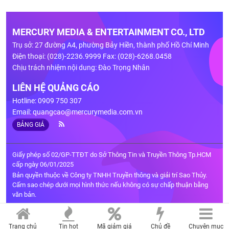
MERCURY MEDIA & ENTERTAINMENT CO., LTD
Trụ sở: 27 đường A4, phường Bảy Hiền, thành phố Hồ Chí Minh
Điện thoại: (028)-2236.9999 Fax: (028)-6268.0458
Chịu trách nhiệm nội dung: Đào Trọng Nhân
LIÊN HỆ QUẢNG CÁO
Hotline: 0909 750 307
Email:
quangcao@mercurymedia.com.vn
BẢNG GIÁ
Giấy phép số 02/GP-TTĐT do Sở Thông Tin và Truyền Thông Tp.HCM
cấp ngày 06/01/2025
Bản quyền thuộc về Công ty TNHH Truyền thông và giải trí Sao Thủy.
Cấm sao chép dưới mọi hình thức nếu không có sự chấp thuận bằng
văn bản.
Trang chủ
Tin hot
Mã giảm giá
Chủ đề
Chuyên mục