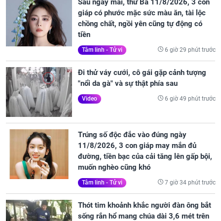
Sau ngày mai, thứ Ba 11/8/2026, 3 con
giáp có phước mặc sức màu ăn, tài lộc
chồng chất, ngồi yên cũng tự động có
tiền
6 giờ 29 phút trước
Tâm linh - Tử vi
Đi thử váy cưới, cô gái gặp cảnh tượng
"nổi da gà" và sự thật phía sau
6 giờ 49 phút trước
Video
Trúng số độc đắc vào đúng ngày
11/8/2026, 3 con giáp may mắn đủ
đường, tiền bạc của cải tăng lên gấp bội,
muốn nghèo cũng khó
7 giờ 34 phút trước
Tâm linh - Tử vi
Thót tim khoảnh khắc người đàn ông bắt
sống rắn hổ mang chúa dài 3,6 mét trên