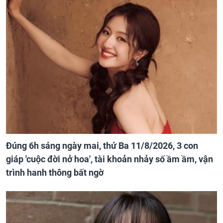
Đúng 6h sáng ngày mai, thứ Ba 11/8/2026, 3 con
giáp 'cuộc đời nở hoa', tài khoản nhảy số ầm ầm, vận
trình hanh thông bất ngờ