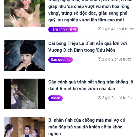
giáp như 'cá chép vượt vũ môn hóa rồng
vàng', trúng số độc đắc, giàu sang phú
quý, sự nghiệp vươn lên tầm cao mới
1 giờ 42 phút trước
Tâm linh - Tử vi
Cái bóng Triệu Lệ Dĩnh vẫn quá lớn với
Vương Dịch Đình trong 'Cửu Môn'
2 giờ 2 phút trước
Sao quốc tế
Cận cảnh quá trình bắt sống trăn khổng lồ
dài 4,5 mét bò vào vườn nhà dân
2 giờ 2 phút trước
Video
Bị nhân tình của chồng mỉa mai vợ có
màn đáp trả sau đó khiến cô ta khóc
nghẹn