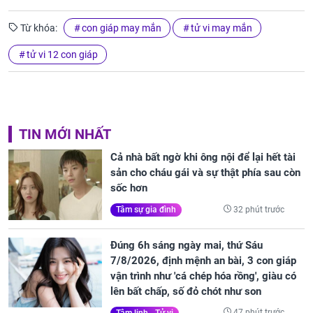
Từ khóa:
con giáp may mắn
tử vi may mắn
tử vi 12 con giáp
TIN MỚI NHẤT
Cả nhà bất ngờ khi ông nội để lại hết tài
sản cho cháu gái và sự thật phía sau còn
sốc hơn
32 phút trước
Tâm sự gia đình
Đúng 6h sáng ngày mai, thứ Sáu
7/8/2026, định mệnh an bài, 3 con giáp
vận trình như 'cá chép hóa rồng', giàu có
lên bất chấp, số đỏ chót như son
47 phút trước
Tâm linh - Tử vi