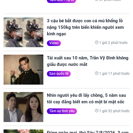
3 cậu bé bắt được con cá mú khổng lồ
nặng 150kg trên biển khiến người xem
kinh ngạc
1 giờ 2 phút trước
Video
Tái xuất sau 10 năm, Trần Vỹ Đình không
giấu được nước mắt
1 giờ 17 phút trước
Sao quốc tế
Nhìn người yêu đi lấy chồng, 5 năm sau
tôi cay đắng biết em có một bí mật sốc
1 giờ 32 phút trước
Tâm sự tình yêu
Đúng ngày mai, thứ Sáu 7/8/2026, 3 con