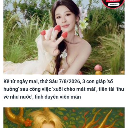
Kể từ ngày mai, thứ Sáu 7/8/2026, 3 con giáp 'số
hưởng' sau công việc 'xuôi chèo mát mái', tiền tài 'thu
về như nước', tình duyên viên mãn