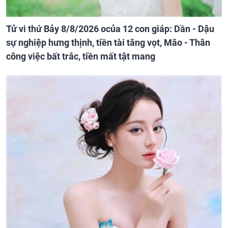
Tử vi thứ Bảy 8/8/2026 ocủa 12 con giáp: Dần - Dậu
sự nghiệp hưng thịnh, tiền tài tăng vọt, Mão - Thân
công việc bất trắc, tiền mất tật mang