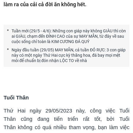
làm ra của cải cả đời ăn không hết.
Tuần mới (29/5 - 4/6): Những con giáp này không GIÀU thì còn
ai GIÀU, chạm đến ĐỈNH CAO của sự MAY MẮN, từ đây về sau
cuộc sống chỉ toàn là KIM CƯƠNG ĐÁ QUÝ
Ngày đầu tuần (29/05) MAY MẮN, cả tuần ĐỎ RỰC: 3 con giáp
này có một ngày Thứ Hai cực kỳ thăng hoa, đá bay mọi mệt
mỏi để chuẩn bị đón nhận LỘC TO về nhà
Tuổi Thân
Thứ Hai ngày 29/05/2023 này, công việc Tuổi
Thân cũng đang tiến triển rất tốt, bởi
Tuổi
Thân
không có quá nhiều tham vọng, bạn làm việc