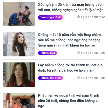
Xét nghiệm để kiểm tra máu tương thích
với con, chồng nghẹn ngào tiết lộ bí mật
1 giờ 17 phút trước
Tâm sự gia đình
Chồng mất 10 năm vẫn một lòng chăm
sóc bố mẹ chồng, nào ngờ ông bà tặng
‘món quà sinh nhật’ khiến tôi bối rối
1 giờ 32 phút trước
Tâm sự Eva
Lấy nhầm chồng rồi trở thành trụ cột gia
đình, tôi rút ra bài học về hôn nhân
1 giờ 47 phút trước
Tâm sự gia đình
Phát hiện vợ ngoại tình với nam thanh
niên 26 tuổi, chồng làm điều không ai
ngờ