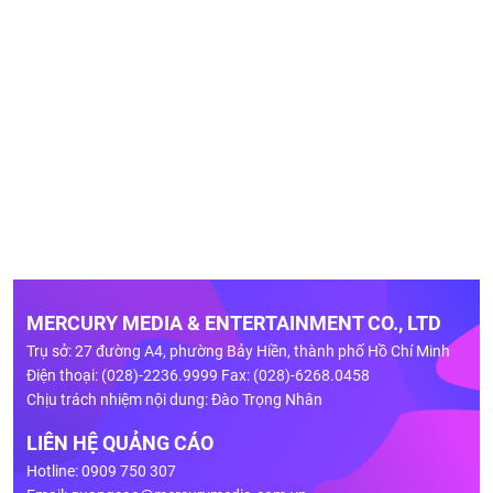
MERCURY MEDIA & ENTERTAINMENT CO., LTD
Trụ sở: 27 đường A4, phường Bảy Hiền, thành phố Hồ Chí Minh
Điện thoại: (028)-2236.9999 Fax: (028)-6268.0458
Chịu trách nhiệm nội dung: Đào Trọng Nhân
LIÊN HỆ QUẢNG CÁO
Hotline: 0909 750 307