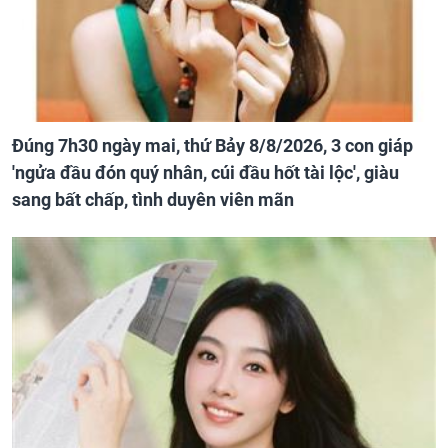
Đúng 7h30 ngày mai, thứ Bảy 8/8/2026, 3 con giáp
'ngửa đầu đón quý nhân, cúi đầu hốt tài lộc', giàu
sang bất chấp, tình duyên viên mãn