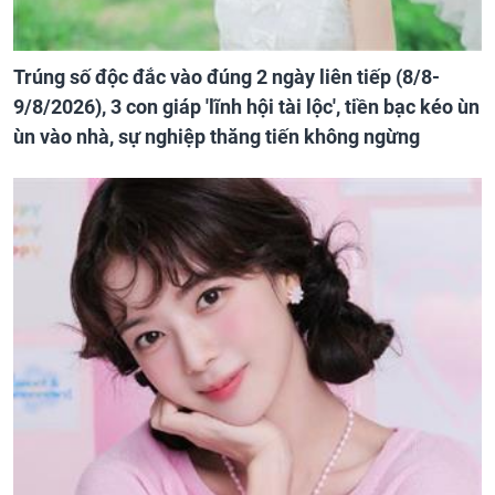
Trúng số độc đắc vào đúng 2 ngày liên tiếp (8/8-
9/8/2026), 3 con giáp 'lĩnh hội tài lộc', tiền bạc kéo ùn
ùn vào nhà, sự nghiệp thăng tiến không ngừng