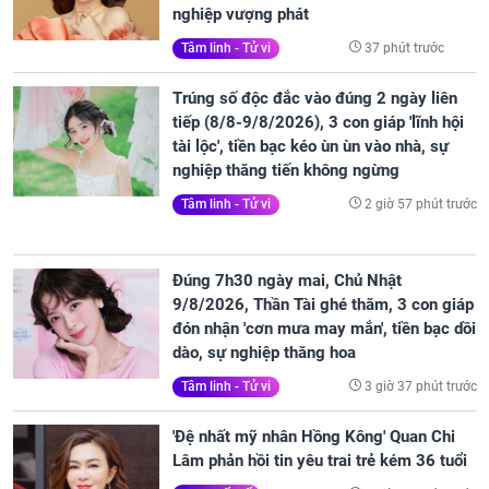
nghiệp vượng phát
37 phút trước
Tâm linh - Tử vi
Trúng số độc đắc vào đúng 2 ngày liên
tiếp (8/8-9/8/2026), 3 con giáp 'lĩnh hội
tài lộc', tiền bạc kéo ùn ùn vào nhà, sự
nghiệp thăng tiến không ngừng
2 giờ 57 phút trước
Tâm linh - Tử vi
Đúng 7h30 ngày mai, Chủ Nhật
9/8/2026, Thần Tài ghé thăm, 3 con giáp
đón nhận 'cơn mưa may mắn', tiền bạc dồi
dào, sự nghiệp thăng hoa
3 giờ 37 phút trước
Tâm linh - Tử vi
'Đệ nhất mỹ nhân Hồng Kông' Quan Chi
Lâm phản hồi tin yêu trai trẻ kém 36 tuổi