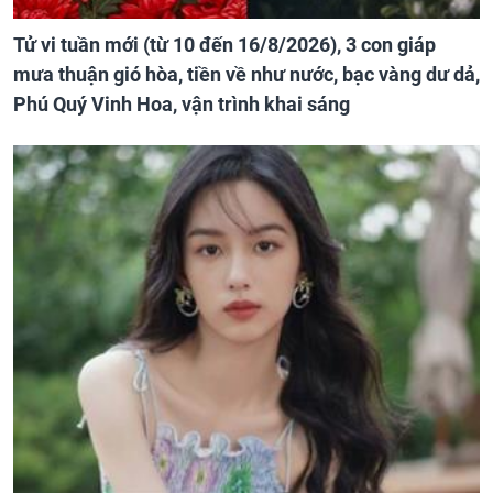
Tử vi tuần mới (từ 10 đến 16/8/2026), 3 con giáp
mưa thuận gió hòa, tiền về như nước, bạc vàng dư dả,
Phú Quý Vinh Hoa, vận trình khai sáng