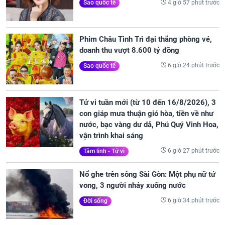
4 giờ 57 phút trước
Sao quốc tế
Phim Châu Tinh Trì đại thắng phòng vé,
doanh thu vượt 8.600 tỷ đồng
6 giờ 24 phút trước
Sao quốc tế
Tử vi tuần mới (từ 10 đến 16/8/2026), 3
con giáp mưa thuận gió hòa, tiền về như
nước, bạc vàng dư dả, Phú Quý Vinh Hoa,
vận trình khai sáng
6 giờ 27 phút trước
Tâm linh - Tử vi
Nổ ghe trên sông Sài Gòn: Một phụ nữ tử
vong, 3 người nhảy xuống nước
6 giờ 34 phút trước
Đời sống