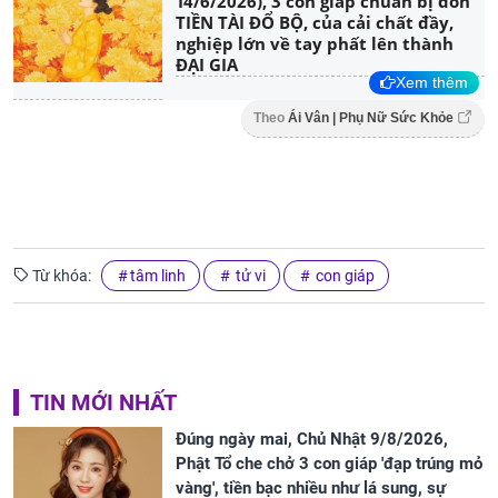
14/6/2026), 3 con giáp chuẩn bị đón
TIỀN TÀI ĐỔ BỘ, của cải chất đầy,
nghiệp lớn về tay phất lên thành
ĐẠI GIA
Xem thêm
Theo
Ái Vân | Phụ Nữ Sức Khỏe
Từ khóa:
tâm linh
tử vi
con giáp
TIN MỚI NHẤT
Đúng ngày mai, Chủ Nhật 9/8/2026,
Phật Tổ che chở 3 con giáp 'đạp trúng mỏ
vàng', tiền bạc nhiều như lá sung, sự