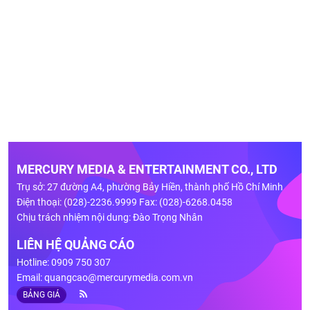
MERCURY MEDIA & ENTERTAINMENT CO., LTD
Trụ sở: 27 đường A4, phường Bảy Hiền, thành phố Hồ Chí Minh
Điện thoại: (028)-2236.9999 Fax: (028)-6268.0458
Chịu trách nhiệm nội dung: Đào Trọng Nhân
LIÊN HỆ QUẢNG CÁO
Hotline: 0909 750 307
Email:
quangcao@mercurymedia.com.vn
BẢNG GIÁ