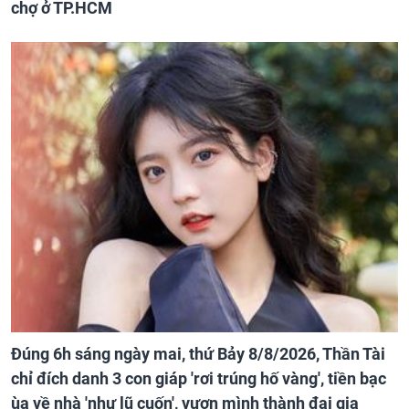
chợ ở TP.HCM
Đúng 6h sáng ngày mai, thứ Bảy 8/8/2026, Thần Tài
chỉ đích danh 3 con giáp 'rơi trúng hố vàng', tiền bạc
ùa về nhà 'như lũ cuốn', vươn mình thành đại gia