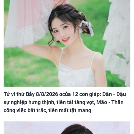
Tử vi thứ Bảy 8/8/2026 ocủa 12 con giáp: Dần - Dậu
sự nghiệp hưng thịnh, tiền tài tăng vọt, Mão - Thân
công việc bất trắc, tiền mất tật mang