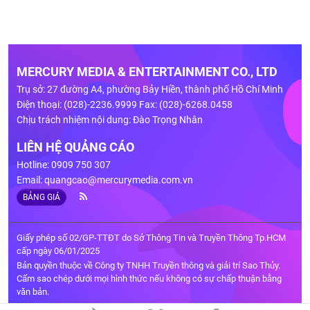
MERCURY MEDIA & ENTERTAINMENT CO., LTD
Trụ sở: 27 đường A4, phường Bảy Hiền, thành phố Hồ Chí Minh
Điện thoại: (028)-2236.9999 Fax: (028)-6268.0458
Chịu trách nhiệm nội dung: Đào Trọng Nhân
LIÊN HỆ QUẢNG CÁO
Hotline: 0909 750 307
Email:
quangcao@mercurymedia.com.vn
BẢNG GIÁ
Giấy phép số 02/GP-TTĐT do Sở Thông Tin và Truyền Thông Tp.HCM
cấp ngày 06/01/2025
Bản quyền thuộc về Công ty TNHH Truyền thông và giải trí Sao Thủy.
Cấm sao chép dưới mọi hình thức nếu không có sự chấp thuận bằng
văn bản.