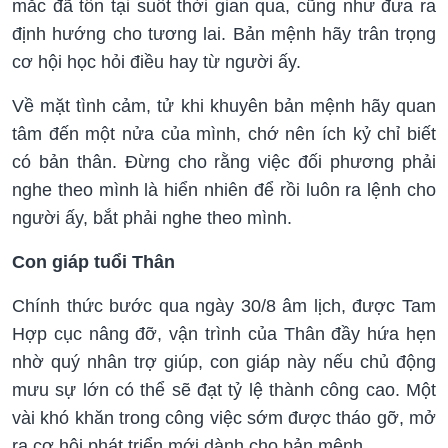
mắc đã tồn tại suốt thời gian qua, cũng như đưa ra
định hướng cho tương lai. Bản mệnh hãy trân trọng
cơ hội học hỏi điều hay từ người ấy.
Về mặt tình cảm, tử khi khuyên bản mệnh hãy quan
tâm đến một nửa của mình, chớ nên ích kỷ chỉ biết
có bản thân. Đừng cho rằng việc đối phương phải
nghe theo mình là hiển nhiên để rồi luôn ra lệnh cho
người ấy, bắt phải nghe theo mình.
Con giáp tuổi Thân
Chính thức bước qua ngày 30/8 âm lịch, được Tam
Hợp cục nâng đỡ, vận trình của Thân đầy hứa hẹn
nhờ quý nhân trợ giúp, con giáp này nếu chủ động
mưu sự lớn có thể sẽ đạt tỷ lệ thành công cao. Một
vài khó khăn trong công việc sớm được tháo gỡ, mở
ra cơ hội phát triển mới dành cho bản mệnh.