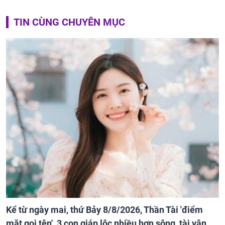
TIN CÙNG CHUYÊN MỤC
Kể từ ngày mai, thứ Bảy 8/8/2026, Thần Tài 'điểm
mặt gọi tên', 3 con giáp lộc nhiều hơn sông, tài vận