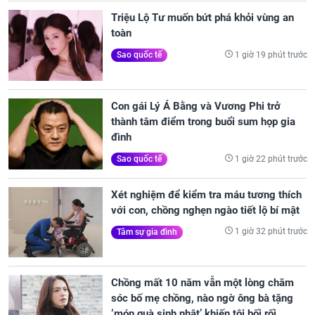
Triệu Lộ Tư muốn bứt phá khỏi vùng an
toàn
1 giờ 19 phút trước
Sao quốc tế
Con gái Lý Á Bằng và Vương Phi trở
thành tâm điểm trong buổi sum họp gia
đình
1 giờ 22 phút trước
Sao quốc tế
Xét nghiệm để kiểm tra máu tương thích
với con, chồng nghẹn ngào tiết lộ bí mật
1 giờ 32 phút trước
Tâm sự gia đình
Chồng mất 10 năm vẫn một lòng chăm
sóc bố mẹ chồng, nào ngờ ông bà tặng
‘món quà sinh nhật’ khiến tôi bối rối