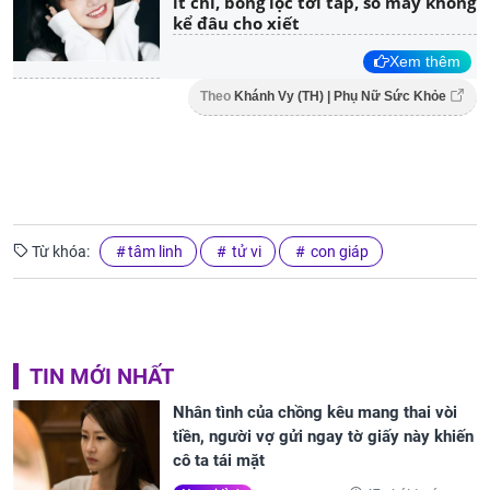
ít chi, bổng lộc tới tấp, số may không
kể đâu cho xiết
Xem thêm
Theo
Khánh Vy (TH) | Phụ Nữ Sức Khỏe
Từ khóa:
tâm linh
tử vi
con giáp
TIN MỚI NHẤT
Nhân tình của chồng kêu mang thai vòi
tiền, người vợ gửi ngay tờ giấy này khiến
cô ta tái mặt