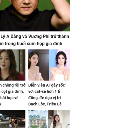
 Lý Á Bằng và Vương Phi trở thành
m trong buổi sum họp gia đình
 chồng rồi trở
Diễn viên AI 'gây sốc'
 cột gia đình,
với cát-xê hơn 1 tỉ
a bài học về
đồng, đe dọa vị trí
n
Bạch Lộc, Triệu Lệ
Dĩnh