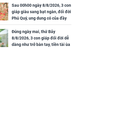
Sau 00h00 ngày 8/8/2026, 3 con
giáp giàu sang bạt ngàn, đổi đời
Phú Quý, ung dung có của đầy
nhà, ngày càng hưng thịnh sung
túc
Đúng ngày mai, thứ Bảy
8/8/2026, 3 con giáp đổi đời dễ
dàng như trở bàn tay, tiền tài ùa
tới, ngồi không lộc cũng đến,
phú quý theo tới già