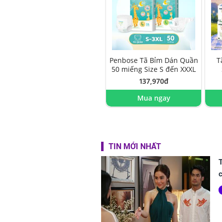
Penbose Tã Bỉm Dán Quần
T
50 miếng Size S đến XXXL
137,970đ
Mua ngay
TIN MỚI NHẤT
T
c