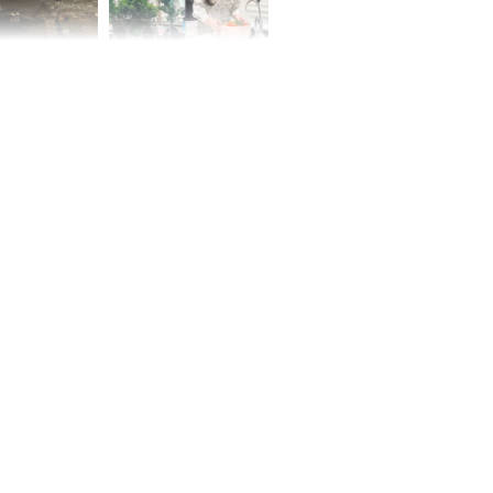
 Nữ công nhân
Đỗ Mỹ Linh hé lộ góc
trên đường đi
bếp chill của nhà mới -
rong khu công
cạnh biệt thự bầu Hiển
Sóng Thần
00 ngày
, 3 con giáp
g bạt ngàn,
Phú Quý, ung
của đầy nhà,
g hưng thịnh