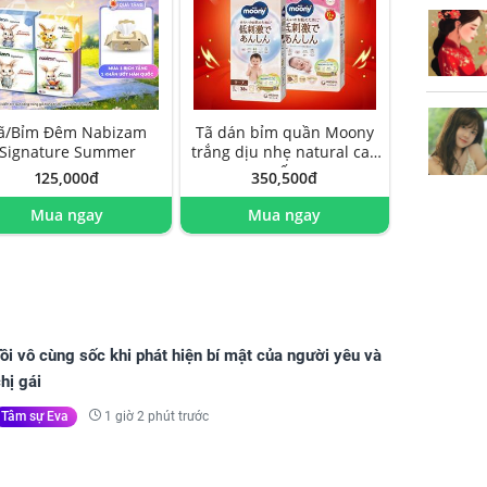
ã/Bỉm Đêm Nabizam
Tã dán bỉm quần Moony
Signature Summer
trắng dịu nhẹ natural cao
cấp
125,000đ
350,500đ
Mua ngay
Mua ngay
ôi vô cùng sốc khi phát hiện bí mật của người yêu và
hị gái
1 giờ 2 phút trước
Tâm sự Eva