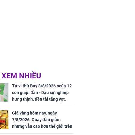
 XEM NHIỀU
Tử vi thứ Bảy 8/8/2026 ocủa 12
con giáp: Dần - Dậu sự nghiệp
hưng thịnh, tiền tài tăng vọt,
Mão - Thân công việc bất trắc,
tiền mất tật mang
Giá vàng hôm nay, ngày
7/8/2026: Quay đầu giảm
nhưng vẫn cao hơn thế giới trên
7 triệu đồng