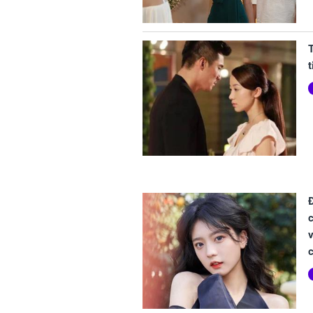
T
c
v