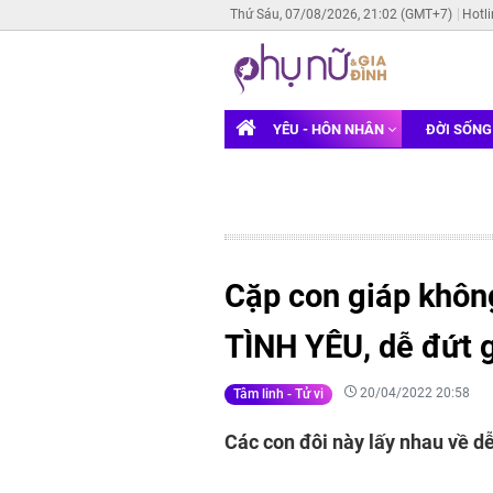
Thứ Sáu, 07/08/2026, 21:02 (GMT+7)
Hotl
YÊU - HÔN NHÂN
ĐỜI SỐN
Cặp con giáp khôn
TÌNH YÊU, dễ đứt 
20/04/2022 20:58
Tâm linh - Tử vi
Các con đôi này lấy nhau về d