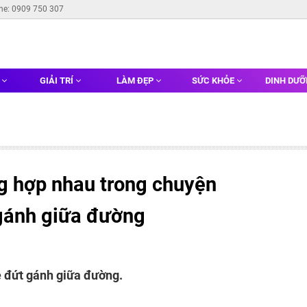
ine: 0909 750 307
G
GIẢI TRÍ
LÀM ĐẸP
SỨC KHỎE
DINH DƯ
g hợp nhau trong chuyện
gánh giữa đường
ễ đứt gánh giữa đường.