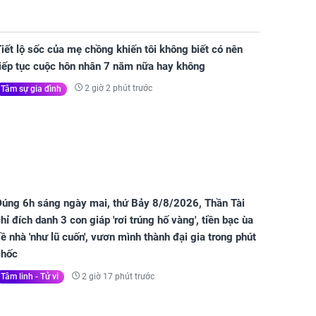
iết lộ sốc của mẹ chồng khiến tôi không biết có nên
tiếp tục cuộc hôn nhân 7 năm nữa hay không
2 giờ 2 phút trước
Tâm sự gia đình
Đúng 6h sáng ngày mai, thứ Bảy 8/8/2026, Thần Tài
hỉ đích danh 3 con giáp 'rơi trúng hố vàng', tiền bạc ùa
ề nhà 'như lũ cuốn', vươn mình thành đại gia trong phút
chốc
2 giờ 17 phút trước
Tâm linh - Tử vi