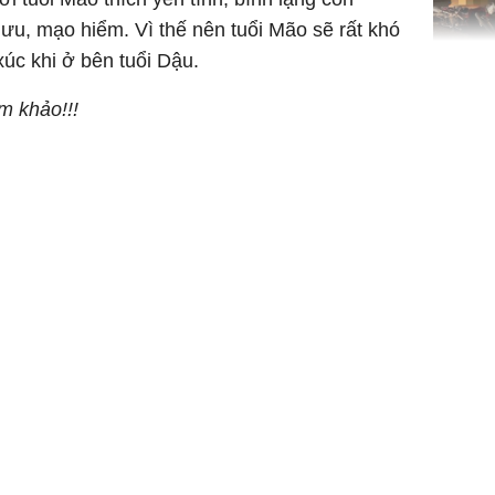
 lưu, mạo hiểm. Vì thế nên tuổi Mão sẽ rất khó
úc khi ở bên tuổi Dậu.
TP.HCM:
tử vong 
am khảo!!!
làm về t
nghiệp 
Sau 00h
8/8/2026
giàu san
đổi đời 
dung có 
ngày càn
sung túc