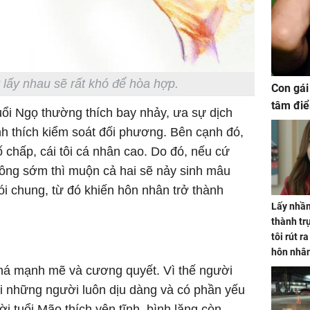
 lấy nhau sẽ rất khó để hòa hợp.
Con gái
tâm điể
ổi Ngọ thường thích bay nhảy, ưa sự dịch
ính thích kiểm soát đối phương. Bên cạnh đó,
 chấp, cái tôi cá nhân cao. Do đó, nếu cứ
ông sớm thì muộn cả hai sẽ nảy sinh mâu
ói chung, từ đó khiến hôn nhân trở thành
Lấy nhầm
thành trụ
tôi rút r
hôn nhâ
khá mạnh mẽ và cương quyết. Vì thế người
i những người luôn dịu dàng và có phần yếu
i tuổi Mão thích yên tĩnh, bình lặng còn