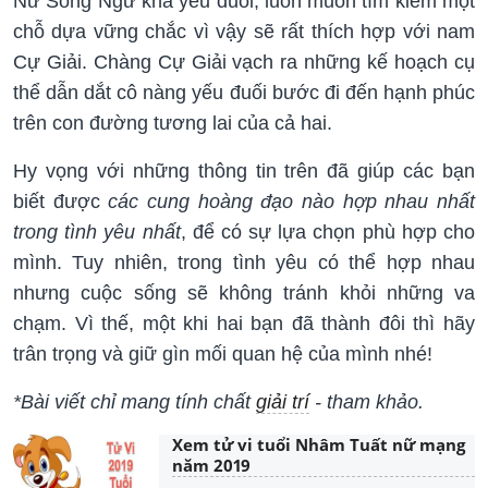
Nữ Song Ngư khá yếu đuối, luôn muốn tìm kiếm một
chỗ dựa vững chắc vì vậy sẽ rất thích hợp với nam
Cự Giải. Chàng Cự Giải vạch ra những kế hoạch cụ
thể dẫn dắt cô nàng yếu đuối bước đi đến hạnh phúc
trên con đường tương lai của cả hai.
Hy vọng với những thông tin trên đã giúp các bạn
biết được
các cung hoàng đạo nào hợp nhau nhất
trong tình yêu nhất
, để có sự lựa chọn phù hợp cho
mình. Tuy nhiên, trong tình yêu có thể hợp nhau
nhưng cuộc sống sẽ không tránh khỏi những va
chạm. Vì thế, một khi hai bạn đã thành đôi thì hãy
trân trọng và giữ gìn mối quan hệ của mình nhé!
*Bài viết chỉ mang tính chất
giải trí
- tham khảo.
Xem tử vi tuổi Nhâm Tuất nữ mạng
năm 2019