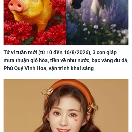
Tử vi tuần mới (từ 10 đến 16/8/2026), 3 con giáp
mưa thuận gió hòa, tiền về như nước, bạc vàng dư dả,
Phú Quý Vinh Hoa, vận trình khai sáng