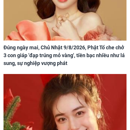
Đúng ngày mai, Chủ Nhật 9/8/2026, Phật Tổ che chở
3 con giáp 'đạp trúng mỏ vàng', tiền bạc nhiều như lá
sung, sự nghiệp vượng phát