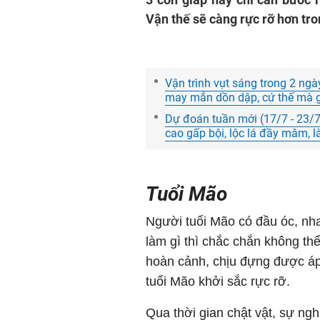
Vận thế sẽ càng rực rỡ hơn tron
Vận trình vụt sáng trong 2 ngà
may mắn dồn dập, cứ thế mà 
Dự đoán tuần mới (17/7 - 23/7
cao gấp bội, lộc lá đầy mâm, l
Tuổi Mão
Người tuổi Mão có đầu óc, nh
làm gì thì chắc chắn không thể 
hoàn cảnh, chịu đựng được áp 
tuổi Mão khởi sắc rực rỡ.
Qua thời gian chật vật, sự ng