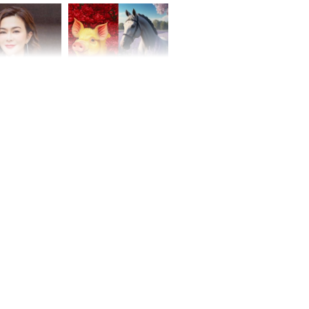
hóa Rồng', vét
á trong thiên
 mỹ nhân Hồng
Tử vi tuần mới (từ 10
uan Chi Lâm
đến 16/8/2026), 3 con
tin yêu trai
giáp mưa thuận gió
36 tuổi
hòa, tiền về như nước,
bạc vàng dư dả, Phú
Quý Vinh Hoa, vận
trình khai sáng
u Tinh Trì
g phòng vé,
u vượt 8.600