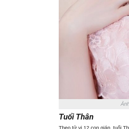
Ảnh
Tuổi Thân
Theo
tử vi
12 con giáp, tuổi T