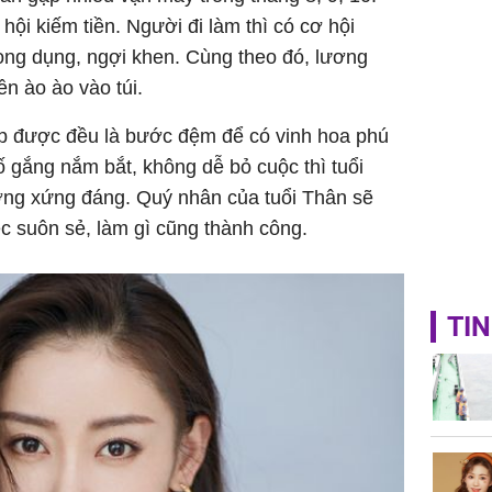
ội kiếm tiền. Người đi làm thì có cơ hội
ọng dụng, ngợi khen. Cùng theo đó, lương
iền ào ào vào túi.
p được đều là bước đệm để có vinh hoa phú
 cố gắng nắm bắt, không dễ bỏ cuộc thì tuổi
ng xứng đáng. Quý nhân của tuổi Thân sẽ
ệc suôn sẻ, làm gì cũng thành công.
TIN