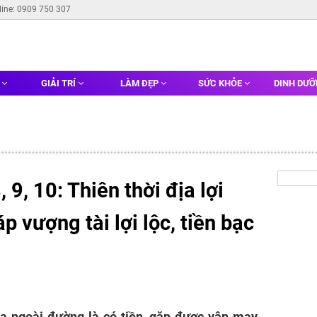
line: 0909 750 307
G
GIẢI TRÍ
LÀM ĐẸP
SỨC KHỎE
DINH DƯ
9, 10: Thiên thời địa lợi
p vượng tài lợi lộc, tiền bạc
ra ngoài đường là có tiền, gặp được vận may.