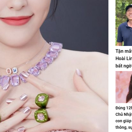
Tận mắt
Hoài Li
bất ngờ
Đúng 12
Chủ Nhật
con giáp
thông, s