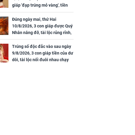
giáp 'đạp trúng mỏ vàng', tiền
bạc nhiều như lá sung, sự
nghiệp vượng phát
Đúng ngày mai, thứ Hai
10/8/2026, 3 con giáp được Quý
Nhân nâng đỡ, tài lộc rủng rỉnh,
yên tâm hưởng vinh hoa Phú
Quý
Trúng số độc đắc vào sau ngày
9/8/2026, 3 con giáp tiền của dư
dôi, tài lộc nối đuôi nhau chạy
vào nhà, sự nghiệp phất lên
trông thấy