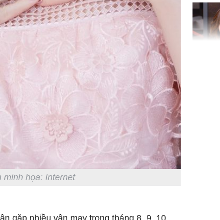
'cá chép 
cạn lộc l
hạ
'Đệ nhất
Kông' Q
phản hồi 
trẻ kém 
Phim Châ
đại thắn
doanh th
 minh họa: Internet
tỷ đồng
hân gặp nhiều vận may trong tháng 8, 9, 10.