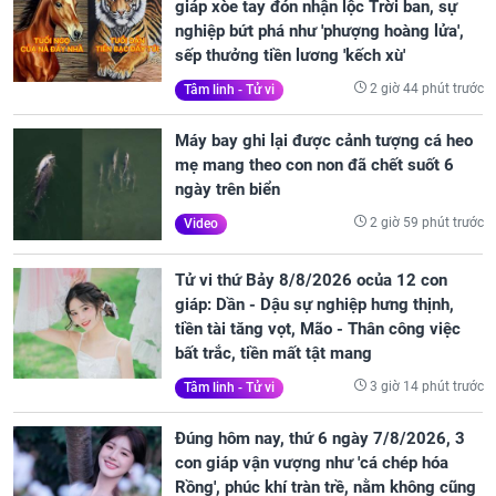
giáp xòe tay đón nhận lộc Trời ban, sự
nghiệp bứt phá như 'phượng hoàng lửa',
sếp thưởng tiền lương 'kếch xù'
2 giờ 44 phút trước
Tâm linh - Tử vi
Máy bay ghi lại được cảnh tượng cá heo
mẹ mang theo con non đã chết suốt 6
ngày trên biển
2 giờ 59 phút trước
Video
Tử vi thứ Bảy 8/8/2026 ocủa 12 con
giáp: Dần - Dậu sự nghiệp hưng thịnh,
tiền tài tăng vọt, Mão - Thân công việc
bất trắc, tiền mất tật mang
3 giờ 14 phút trước
Tâm linh - Tử vi
Đúng hôm nay, thứ 6 ngày 7/8/2026, 3
con giáp vận vượng như 'cá chép hóa
Rồng', phúc khí tràn trề, nằm không cũng