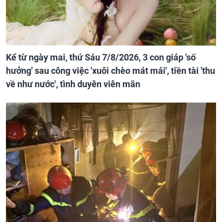
Kể từ ngày mai, thứ Sáu 7/8/2026, 3 con giáp 'số
hưởng' sau công việc 'xuôi chèo mát mái', tiền tài 'thu
về như nước', tình duyên viên mãn