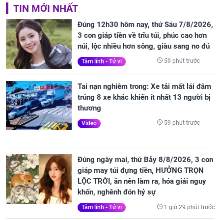
TIN MỚI NHẤT
Đúng 12h30 hôm nay, thứ Sáu 7/8/2026,
3 con giáp tiền về trĩu túi, phúc cao hơn
núi, lộc nhiều hơn sông, giàu sang no đủ
59 phút trước
Tâm linh - Tử vi
Tai nạn nghiêm trong: Xe tải mất lái đâm
trúng 8 xe khác khiến ít nhất 13 người bị
thương
59 phút trước
Video
Đúng ngày mai, thứ Bảy 8/8/2026, 3 con
giáp may túi đựng tiền, HƯỞNG TRỌN
LỘC TRỜI, ăn nên làm ra, hóa giải nguy
khốn, nghênh đón hỷ sự
1 giờ 29 phút trước
Tâm linh - Tử vi