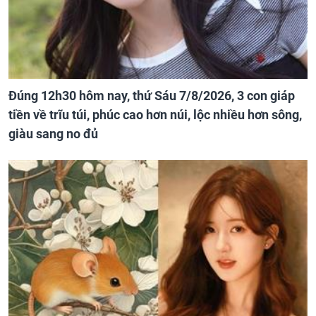
Đúng 12h30 hôm nay, thứ Sáu 7/8/2026, 3 con giáp
tiền về trĩu túi, phúc cao hơn núi, lộc nhiều hơn sông,
giàu sang no đủ