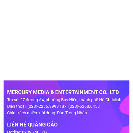
MERCURY MEDIA & ENTERTAINMENT CO., LTD
Trụ sở: 27 đường A4, phường Bảy Hiền, thành phố Hồ Chí Minh
Điện thoại: (028)-2236.9999 Fax: (028)-6268.0458
Chịu trách nhiệm nội dung: Đào Trọng Nhân
LIÊN HỆ QUẢNG CÁO
Hotline: 0909 750 307