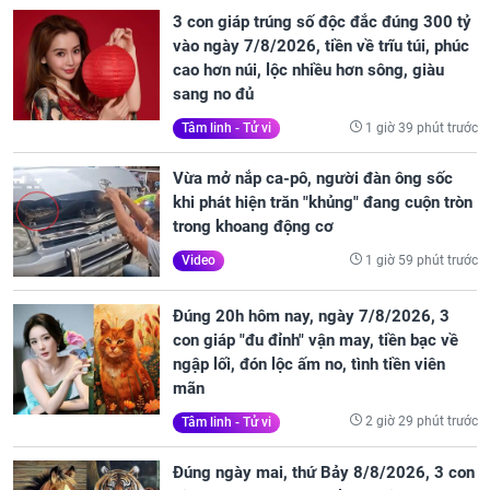
3 con giáp trúng số độc đắc đúng 300 tỷ
vào ngày 7/8/2026, tiền về trĩu túi, phúc
cao hơn núi, lộc nhiều hơn sông, giàu
sang no đủ
1 giờ 39 phút trước
Tâm linh - Tử vi
Vừa mở nắp ca-pô, người đàn ông sốc
khi phát hiện trăn "khủng" đang cuộn tròn
trong khoang động cơ
1 giờ 59 phút trước
Video
Đúng 20h hôm nay, ngày 7/8/2026, 3
con giáp "đu đỉnh" vận may, tiền bạc về
ngập lối, đón lộc ấm no, tình tiền viên
mãn
2 giờ 29 phút trước
Tâm linh - Tử vi
Đúng ngày mai, thứ Bảy 8/8/2026, 3 con