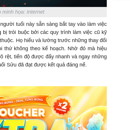
TP.HCM:
 minh họa: Internet
tử vong 
làm về t
 người tuổi này sẵn sàng bắt tay vào làm việc
nghiệp 
ị trói buộc bởi các quy trình làm việc cũ kỹ
thuộc. Họ hiểu và lường trước những thay đổi
i thứ không theo kế hoạch. Nhờ đó mà hiệu
rõ rệt, tiến độ được đẩy nhanh và ngay những
uổi Sửu đã đạt được kết quả đáng nể.
Sau 00h
8/8/2026
giàu san
đổi đời 
dung có 
ngày càn
sung túc