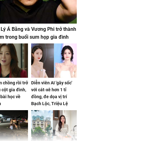
 Lý Á Bằng và Vương Phi trở thành
m trong buổi sum họp gia đình
 chồng rồi trở
Diễn viên AI 'gây sốc'
 cột gia đình,
với cát-xê hơn 1 tỉ
a bài học về
đồng, đe dọa vị trí
n
Bạch Lộc, Triệu Lệ
Dĩnh