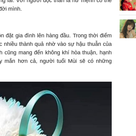
g lai. Với người độc thân là nữ mệnh có thể
đời mình.
ôn đặt gia đình lên hàng đầu. Trong thời điểm
ợc nhiều thành quả nhờ vào sự hậu thuẫn của
ành cũng mang đến không khí hòa thuận, hạnh
ay mắn hơn cả, người tuổi Mùi sẽ có những