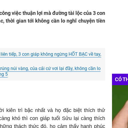
 công việc thuận lợi mà đường tài lộc của 3 con
c, thời gian tới không cần lo nghĩ chuyện tiền
iên tiếp, 3 con giáp không ngừng HỐT BẠC về tay,
ng núi vàng, của cải cứ vơi lại đầy, không cần lo
ng 5
CÓ T
i kiên trì bậc nhất và họ đặc biệt thích thử
àng khó thì con giáp tuổi Sửu lại càng thích
những thách thức đó, họ cảm thấy hạnh phúc