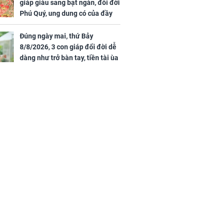
giáp giàu sang bạt ngàn, đổi đời
Phú Quý, ung dung có của đầy
nhà, ngày càng hưng thịnh sung
túc
Đúng ngày mai, thứ Bảy
8/8/2026, 3 con giáp đổi đời dễ
dàng như trở bàn tay, tiền tài ùa
tới, ngồi không lộc cũng đến,
phú quý theo tới già