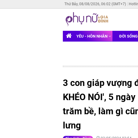
Thứ Bảy, 08/08/2026, 06:02 (GMT+7)
Hotli
YÊU - HÔN NHÂN
ĐỜI SỐN
3 con giáp vượng 
KHÉO NÓI', 5 ngày l
trăm bề, làm gì c
lưng