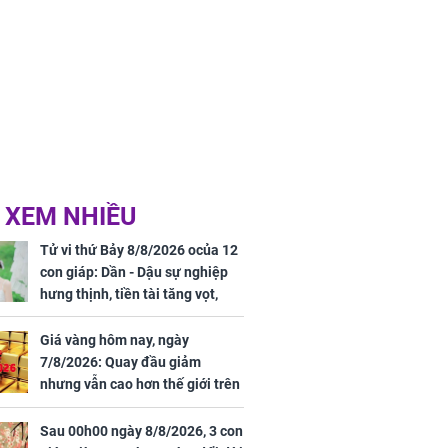
 XEM NHIỀU
Tử vi thứ Bảy 8/8/2026 ocủa 12
con giáp: Dần - Dậu sự nghiệp
hưng thịnh, tiền tài tăng vọt,
Mão - Thân công việc bất trắc,
tiền mất tật mang
Giá vàng hôm nay, ngày
7/8/2026: Quay đầu giảm
nhưng vẫn cao hơn thế giới trên
7 triệu đồng
Sau 00h00 ngày 8/8/2026, 3 con