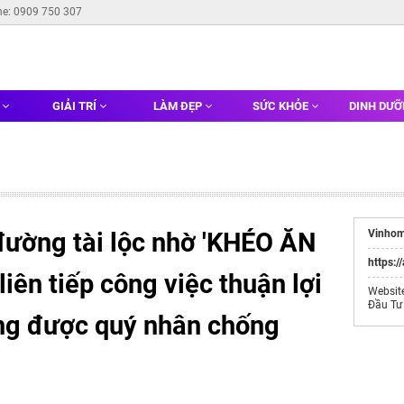
ne: 0909 750 307
G
GIẢI TRÍ
LÀM ĐẸP
SỨC KHỎE
DINH DƯ
đường tài lộc nhờ 'KHÉO ĂN
Vinhom
https:/
iên tiếp công việc thuận lợi
Websit
Đầu Tư
ũng được quý nhân chống