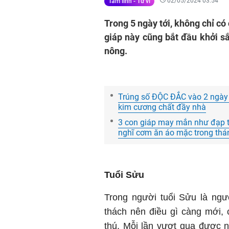
02/05/2024 03:54
Tâm linh - Tử vi
Trong 5 ngày tới, không chỉ có
giáp này cũng bắt đầu khởi sắ
nông.
Trúng số ĐỘC ĐẮC vào 2 ngày l
kim cương chất đầy nhà
3 con giáp may mắn như đạp trú
nghĩ cơm ăn áo mặc trong thá
Tuổi Sửu
Trong người tuổi Sửu là ngườ
thách nên điều gì càng mới, c
thú. Mỗi lần vượt qua được 