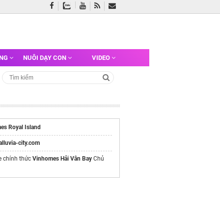
ỠNG
NUÔI DẠY CON
VIDEO
es Royal Island
/alluvia-city.com
e chính thức
Vinhomes Hải Vân Bay
Chủ