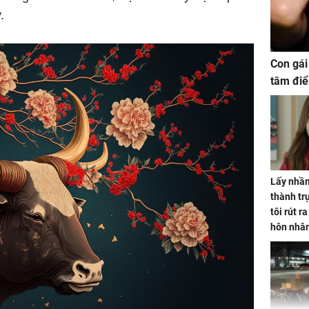
.
Con gái
tâm điể
Lấy nhầm
thành trụ
tôi rút r
hôn nhâ