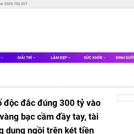
ne: 0909 750 307
G
GIẢI TRÍ
LÀM ĐẸP
SỨC KHỎE
DINH DƯ
ố độc đắc đúng 300 tỷ vào
vàng bạc cầm đầy tay, tài
g dung ngồi trên két tiền