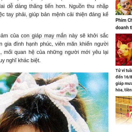
ai dễ dàng thăng tiến hơn. Nguồn thu nhập
ệc tay phải, giúp bản mệnh cải thiện đáng kể
Phim Ch
doanh t
 cảm của
con giáp may mắn
này sẽ khởi sắc
 gia đình hạnh phúc, viên mãn khiến người
 mối quan hệ của những người mới yêu lại
Tử vi tu
đến 16/8
giáp mưa
hòa, tiề
bạc vàng
Quý Vinh
trình kh