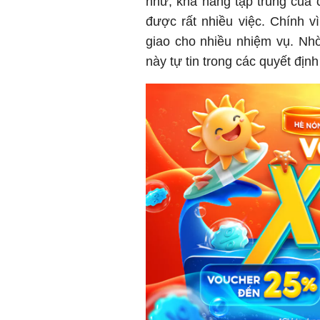
như, khả năng tập trung của 
được rất nhiều việc. Chính v
giao cho nhiều nhiệm vụ. Nh
này tự tin trong các quyết địn