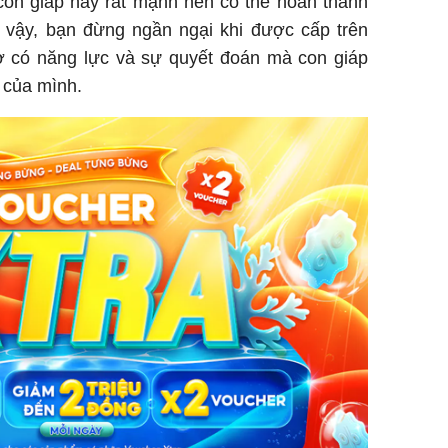
con giáp này rất mạnh nên có thể hoàn thành
ì vậy, bạn đừng ngần ngại khi được cấp trên
ờ có năng lực và sự quyết đoán mà con giáp
h của mình.