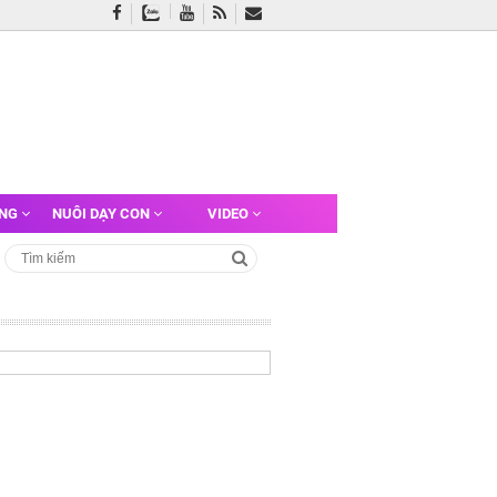
ỠNG
NUÔI DẠY CON
VIDEO