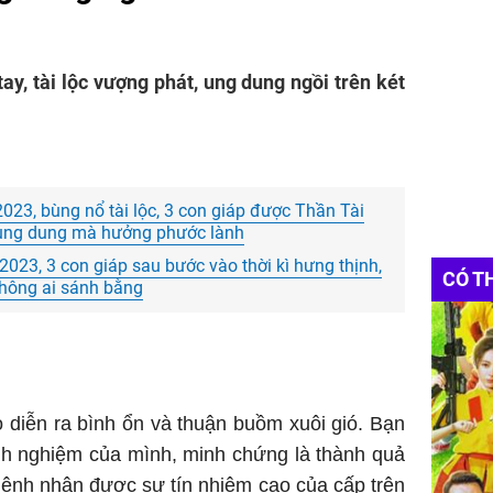
ay, tài lộc vượng phát, ung dung ngồi trên két
23, bùng nổ tài lộc, 3 con giáp được Thần Tài
ể, ung dung mà hưởng phước lành
023, 3 con giáp sau bước vào thời kì hưng thịnh,
CÓ T
không ai sánh bằng
 diễn ra bình ổn và thuận buồm xuôi gió. Bạn
inh nghiệm của mình, minh chứng là thành quả
mệnh nhận được sự tín nhiệm cao của cấp trên