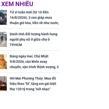
 hôm nay,
'Bách Hoa Sát' vừa kết
 XEM NHIỀU
/2026: Tăng
thúc, Mạnh Tử Nghĩa
44 triệu
đã vướng tranh luận
Tử vi tuần mới (từ 10 đến
ợng
16/8/2026), 3 con giáp mưa
thuận gió hòa, tiền về như nước,
bạc vàng dư dả, Phú Quý Vinh
Hoa, vận trình khai sáng
Danh tính đối tượng hành hung
người phụ nữ ở giữa chợ ở
TP.HCM
Đúng ngày mai, Chủ Nhật
ngày cuối
9/8/2026, càn khôn xoay
âm lịch, 3 con
chuyển, vận trình thịnh vượng, 3
ng phát Tài
con giáp nhận phúc khí nhà trời,
 Quý trăm bề,
tình tiền đỏ như son, vận may
h Phượng
HH Mai Phương Thúy: Mua đồ
hanh thông
m trọn cơ
hiệu theo "lô", tặng em gái biệt
sộ
thự 120 tỷ trong "nốt nhạc"