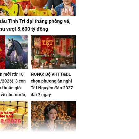
âu Tinh Trì đại thắng phòng vé,
hu vượt 8.600 tỷ đồng
ần mới (từ 10
NÓNG: Bộ VHTT&DL
/2026), 3 con
chọn phương án nghỉ
 thuận gió
Tết Nguyên đán 2027
n về như nước,
dài 7 ngày
 dư dả, Phú
 Hoa, vận
ai sáng