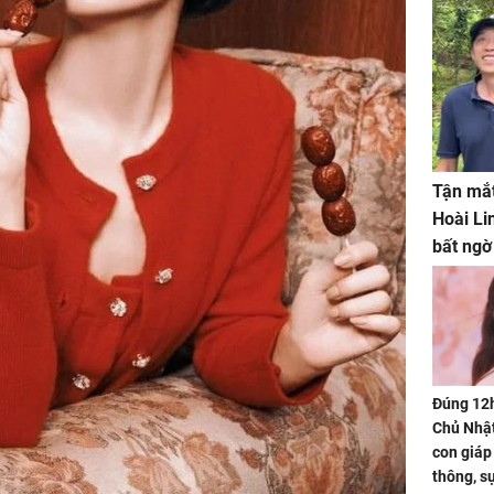
Tận mắt
Hoài Li
bất ngờ
Đúng 12
Chủ Nhật
con giáp
thông, s