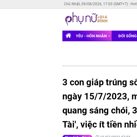
Chủ Nhật, 09/08/2026, 17:03 (GMT+7)
Hot
YÊU - HÔN NHÂN
ĐỜI SỐN
3 con giáp trúng s
ngày 15/7/2023, m
quang sáng chói, 3
Tài', việc ít tiền 