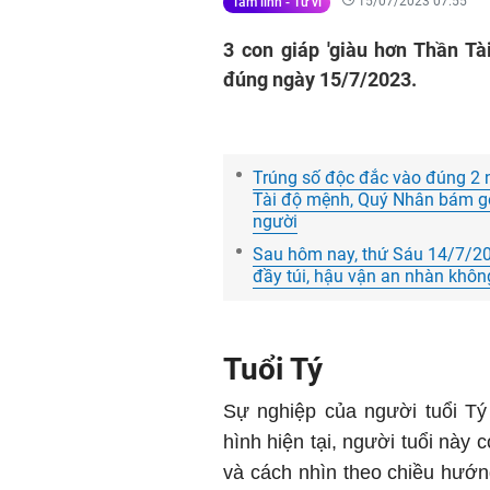
15/07/2023 07:55
Tâm linh - Tử vi
3 con giáp 'giàu hơn Thần Tài
đúng ngày 15/7/2023.
Trúng số độc đắc vào đúng 2 n
Tài độ mệnh, Quý Nhân bám gót
người
Sau hôm nay, thứ Sáu 14/7/202
đầy túi, hậu vận an nhàn khôn
Tuổi Tý
Sự nghiệp của người tuổi Tý 
hình hiện tại, người tuổi này 
và cách nhìn theo chiều hướn