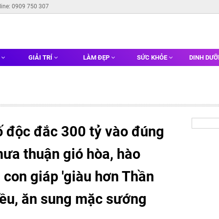
line: 0909 750 307
G
GIẢI TRÍ
LÀM ĐẸP
SỨC KHỎE
DINH DƯ
ố độc đắc 300 tỷ vào đúng
ưa thuận gió hòa, hào
 con giáp 'giàu hơn Thần
nhiều, ăn sung mặc sướng