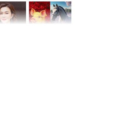
hóa Rồng', vét
á trong thiên
 mỹ nhân Hồng
Tử vi tuần mới (từ 10
uan Chi Lâm
đến 16/8/2026), 3 con
tin yêu trai
giáp mưa thuận gió
36 tuổi
hòa, tiền về như nước,
bạc vàng dư dả, Phú
Quý Vinh Hoa, vận
trình khai sáng
u Tinh Trì
g phòng vé,
u vượt 8.600