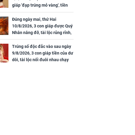
giáp 'đạp trúng mỏ vàng', tiền
bạc nhiều như lá sung, sự
nghiệp vượng phát
Đúng ngày mai, thứ Hai
10/8/2026, 3 con giáp được Quý
Nhân nâng đỡ, tài lộc rủng rỉnh,
yên tâm hưởng vinh hoa Phú
Quý
Trúng số độc đắc vào sau ngày
9/8/2026, 3 con giáp tiền của dư
dôi, tài lộc nối đuôi nhau chạy
vào nhà, sự nghiệp phất lên
trông thấy