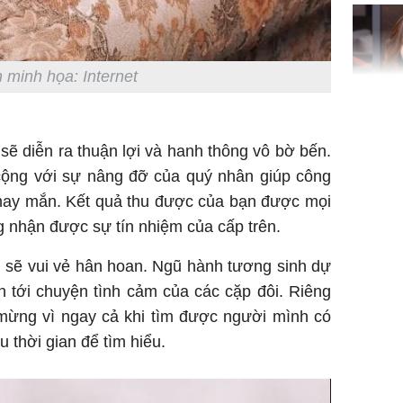
'cá chép 
cạn lộc l
hạ
 minh họa: Internet
'Đệ nhất
Kông' Q
sẽ diễn ra thuận lợi và hanh thông vô bờ bến.
phản hồi 
 cộng với sự nâng đỡ của quý nhân giúp công
trẻ kém 
 may mắn. Kết quả thu được của bạn được mọi
 nhận được sự tín nhiệm của cấp trên.
 sẽ vui vẻ hân hoan. Ngũ hành tương sinh dự
Phim Châ
an tới chuyện tình cảm của các cặp đôi. Riêng
đại thắn
doanh th
 mừng vì ngay cả khi tìm được người mình có
tỷ đồng
u thời gian để tìm hiểu.