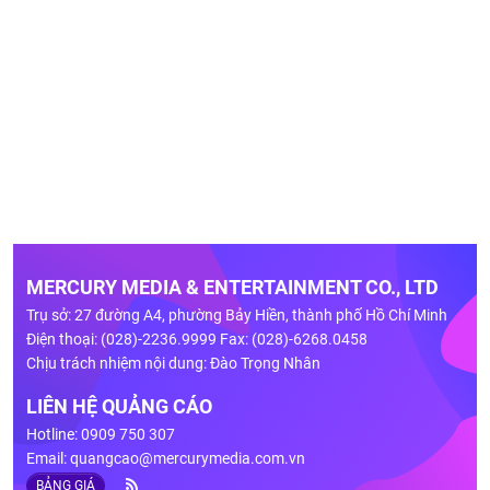
MERCURY MEDIA & ENTERTAINMENT CO., LTD
Trụ sở: 27 đường A4, phường Bảy Hiền, thành phố Hồ Chí Minh
Điện thoại: (028)-2236.9999 Fax: (028)-6268.0458
Chịu trách nhiệm nội dung: Đào Trọng Nhân
LIÊN HỆ QUẢNG CÁO
Hotline: 0909 750 307
Email:
quangcao@mercurymedia.com.vn
BẢNG GIÁ