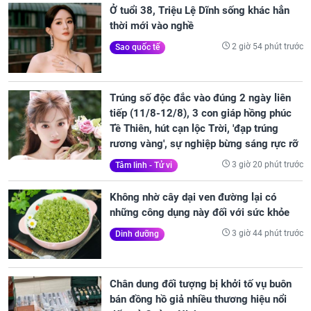
Ở tuổi 38, Triệu Lệ Dĩnh sống khác hẳn
thời mới vào nghề
2 giờ 54 phút trước
Sao quốc tế
Trúng số độc đắc vào đúng 2 ngày liên
tiếp (11/8-12/8), 3 con giáp hồng phúc
Tề Thiên, hút cạn lộc Trời, 'đạp trúng
rương vàng', sự nghiệp bừng sáng rực rỡ
3 giờ 20 phút trước
Tâm linh - Tử vi
Không nhờ cây dại ven đường lại có
những công dụng này đối với sức khỏe
3 giờ 44 phút trước
Dinh dưỡng
Chân dung đối tượng bị khởi tố vụ buôn
bán đồng hồ giả nhiều thương hiệu nổi