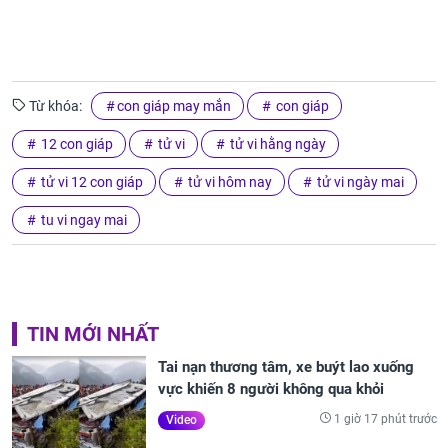
Từ khóa:
con giáp may mắn
con giáp
12 con giáp
tử vi
tử vi hằng ngày
tử vi 12 con giáp
tử vi hôm nay
tử vi ngày mai
tu vi ngay mai
TIN MỚI NHẤT
Tai nạn thương tâm, xe buýt lao xuống
vực khiến 8 người không qua khỏi
1 giờ 17 phút trước
Video