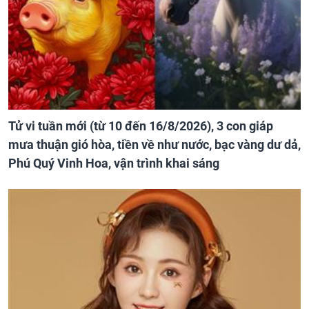
Tử vi tuần mới (từ 10 đến 16/8/2026), 3 con giáp
mưa thuận gió hòa, tiền về như nước, bạc vàng dư dả,
Phú Quý Vinh Hoa, vận trình khai sáng