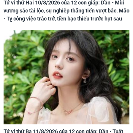
Tử vi thứ Hai 10/8/2026 của 12 con giáp: Dần - Mùi
vượng sắc tài lộc, sự nghiệp thăng tiến vượt bậc, Mão
- Tỵ công việc trắc trở, tiền bạc thiếu trước hụt sau
Tử vi thứ Ba 11/8/2026 của 12 con giáp: Dần - Tuất