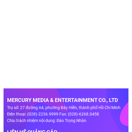
MERCURY MEDIA & ENTERTAINMENT CO., LTD
Trụ sở: 27 đường A4, phường Bảy Hiền, thành phố Hồ Chí Minh
Điện thoại: (028)-2236.9999 Fax: (028)-6268.0458
Chịu trách nhiệm nội dung: Đào Trọng Nhân