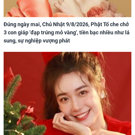
Đúng ngày mai, Chủ Nhật 9/8/2026, Phật Tổ che chở
3 con giáp 'đạp trúng mỏ vàng', tiền bạc nhiều như lá
sung, sự nghiệp vượng phát