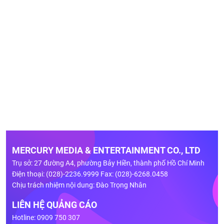
MERCURY MEDIA & ENTERTAINMENT CO., LTD
Trụ sở: 27 đường A4, phường Bảy Hiền, thành phố Hồ Chí Minh
Điện thoại: (028)-2236.9999 Fax: (028)-6268.0458
Chịu trách nhiệm nội dung: Đào Trọng Nhân
LIÊN HỆ QUẢNG CÁO
Hotline: 0909 750 307