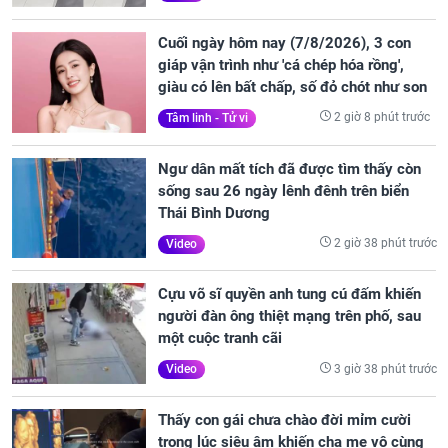
Cuối ngày hôm nay (7/8/2026), 3 con
giáp vận trình như 'cá chép hóa rồng',
giàu có lên bất chấp, số đỏ chót như son
2 giờ 8 phút trước
Tâm linh - Tử vi
Ngư dân mất tích đã được tìm thấy còn
sống sau 26 ngày lênh đênh trên biển
Thái Bình Dương
2 giờ 38 phút trước
Video
Cựu võ sĩ quyền anh tung cú đấm khiến
người đàn ông thiệt mạng trên phố, sau
một cuộc tranh cãi
3 giờ 38 phút trước
Video
Thấy con gái chưa chào đời mỉm cười
trong lúc siêu âm khiến cha mẹ vô cùng