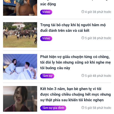
xúc động
4 giờ 38 phút trước
Video
Trọng tài bỏ chạy khi bị người hâm mộ
đuổi đánh trên sân và cái kết
5 giờ 38 phút trước
Video
Phát hiện vợ giấu chuyện từng có chồng,
tôi đòi ly hôn nhưng sững sờ khi nghe mẹ
tôi buông câu này
5 giờ 48 phút trước
Tâm sự
Kết hôn 3 năm, bạn bè ghen tỵ vì tôi
được chồng chiều chuộng hết mực nhưng
sự thật phía sau khiến tôi khóc nghẹn
5 giờ 58 phút trước
Tâm sự gia đình