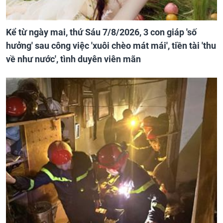
Kể từ ngày mai, thứ Sáu 7/8/2026, 3 con giáp 'số
hưởng' sau công việc 'xuôi chèo mát mái', tiền tài 'thu
về như nước', tình duyên viên mãn