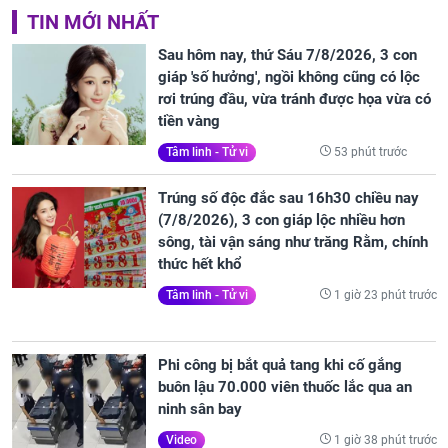
TIN MỚI NHẤT
Sau hôm nay, thứ Sáu 7/8/2026, 3 con
giáp 'số hưởng', ngồi không cũng có lộc
rơi trúng đầu, vừa tránh được họa vừa có
tiền vàng
53 phút trước
Tâm linh - Tử vi
Trúng số độc đắc sau 16h30 chiều nay
(7/8/2026), 3 con giáp lộc nhiều hơn
sông, tài vận sáng như trăng Rằm, chính
thức hết khổ
1 giờ 23 phút trước
Tâm linh - Tử vi
Phi công bị bắt quả tang khi cố gắng
buôn lậu 70.000 viên thuốc lắc qua an
ninh sân bay
1 giờ 38 phút trước
Video