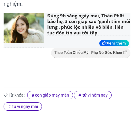
nghiệm.
Đúng 9h sáng ngày mai, Thần Phật
bảo hộ, 3 con giáp sau 'gánh tiền mỏi
lưng', phúc lộc nhiều vô biên, liên
tục đón tin vui tới tấp
Xem thêm
Theo
Toàn Chiêu Mỹ | Phụ Nữ Sức Khỏe
Từ khóa:
con giáp may mắn
tử vi hôm nay
tu vi ngay mai