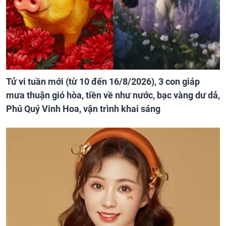
Tử vi tuần mới (từ 10 đến 16/8/2026), 3 con giáp
mưa thuận gió hòa, tiền về như nước, bạc vàng dư dả,
Phú Quý Vinh Hoa, vận trình khai sáng