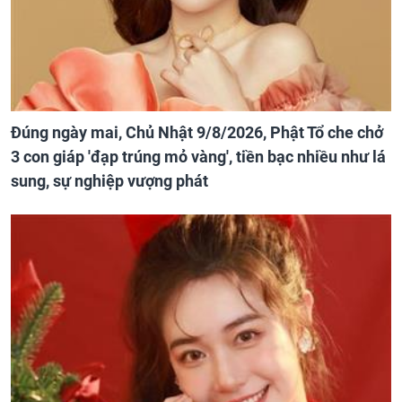
Đúng ngày mai, Chủ Nhật 9/8/2026, Phật Tổ che chở
3 con giáp 'đạp trúng mỏ vàng', tiền bạc nhiều như lá
sung, sự nghiệp vượng phát